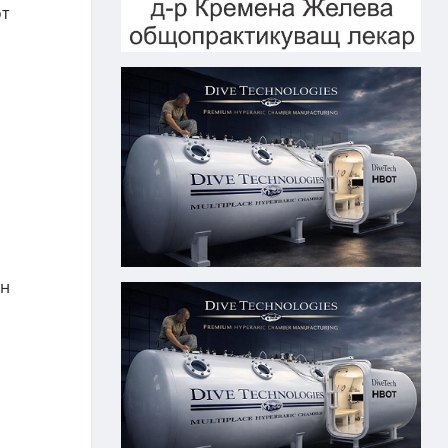
от
ен