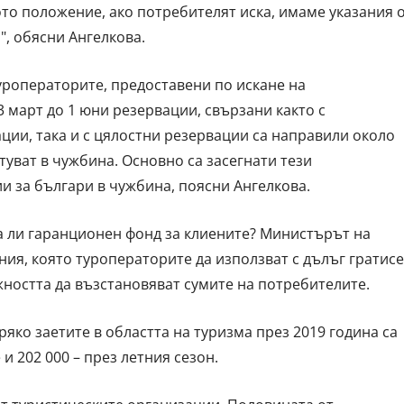
то положение, ако потребителят иска, имаме указания 
", обясни Ангелкова.
уроператорите, предоставени по искане на
3 март до 1 юни резервации, свързани както с
ии, така и с цялостни резервации са направили около
туват в чужбина. Основно са засегнати тези
и за българи в чужбина, поясни Ангелкова.
ма ли гаранционен фонд за клиените? Министърът на
иния, която туроператорите да използват с дълъг гратис
жността да възстановяват сумите на потребителите.
яко заетите в областта на туризма през 2019 година са
и 202 000 – през летния сезон.