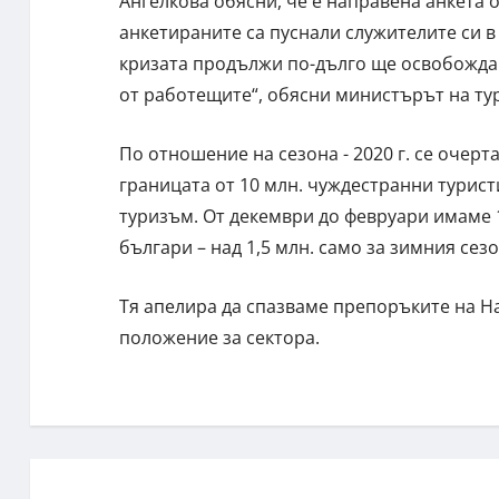
Ангелкова обясни, че е направена анкета 
анкетираните са пуснали служителите си в 
кризата продължи по-дълго ще освобождав
от работещите“, обясни министърът на ту
По отношение на сезона - 2020 г. се очер
границата от 10 млн. чуждестранни турист
туризъм. От декември до февруари имаме 1
българи – над 1,5 млн. само за зимния сез
Тя апелира да спазваме препоръките на 
положение за сектора.