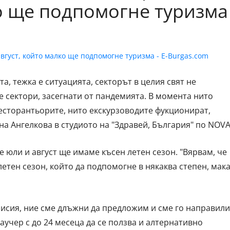
ко ще подпомогне туризма
, тежка е ситуацията, секторът в целия свят не
 сектори, засегнати от пандемията. В момента нито
ресторантьорите, нито екскурзоводите фукционират,
 Ангелкова в студиото на "Здравей, България" по NOVA
 юли и август ще имаме късен летен сезон. "Вярвам, че
летен сезон, който да подпомогне в някаква степен, мак
исия, ние сме длъжни да предложим и сме го направили
аучер с до 24 месеца да се ползва и алтернативно