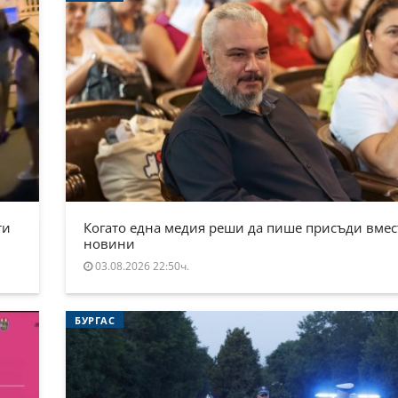
ти
Когато една медия реши да пише присъди вмес
новини
03.08.2026 22:50ч.
БУРГАС