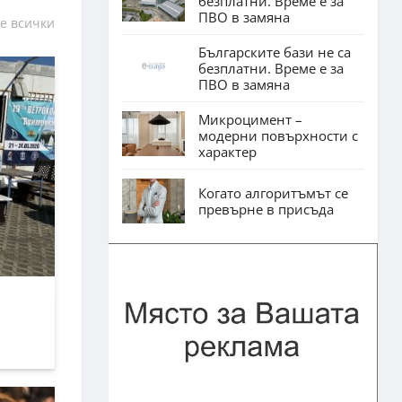
безплатни. Време е за
ПВО в замяна
е всички
Българските бази не са
безплатни. Време е за
ПВО в замяна
Микроцимент –
модерни повърхности с
характер
Когато алгоритъмът се
превърне в присъда