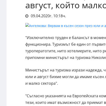
август, който мал
09.04.2020г. 10:18ч.
"Изключително труден е балансът в момента
функционира. Туризмът бе един от първите
туроператотите, нито хотелиерите, нито 
припомни министърът на туризма Николина
Министърът на туризма изрази надежда, че
юли и август бихме могли да имаме късен 
и малко сектора".
"Съгласно указанията на Европейската ком
тези, които имат възможност да приемат в