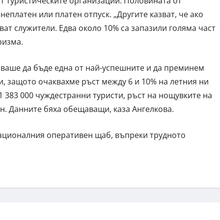
от туристическите организации. Половината от
неплатен или платен отпуск. „Другите казват, че ако
ат служители. Едва около 10% са запазили голяма част
ризма.
таваше да бъде една от най-успешните и да преминем
и, защото очаквахме ръст между 6 и 10% на летния ни
 383 000 чуждестранни туристи, ръст на нощувките на
он. Данните бяха обещаващи, каза Ангелкова.
Националния оперативен щаб, въпреки трудното