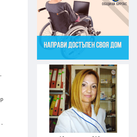
.
ар
 -