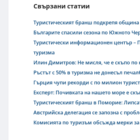
Свързани статии
Туристическият бранш подкрепя община 
Българите спасили сезона по Южното Чер
Туристически информационен център – П
туризма
Илин Димитров: Не мисля, че е скъпо по 
Ръстът с 50% в туризма не донесъл печал
Гърция чупи рекорди с по милион турис
Експерт: Почивката на нашето море е скъ
Туристическият бранш в Поморие: Липсат
Австрийска делегация се запозна с проб
Комисията по туризъм обсъжда мерки за 