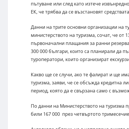
пътуване или след като изтече извънредно
ЕК, че трябва да се възстановят средствата
Данни на трите основни организации на т
министерството на туризма, сочат, че от 1
първоначални плащания за ранни резервац
300 000 българи, които са планирали да пъ
туроператори, които организират екскурзи
Какво ще се случи, ако те фалират и ще и
туризма, заяви, че се обсъжда кредитна л
период, която да е свързана само с възмо
По данни на Министерството на туризма пр
били 167 000 през четвъртото тримесечие 