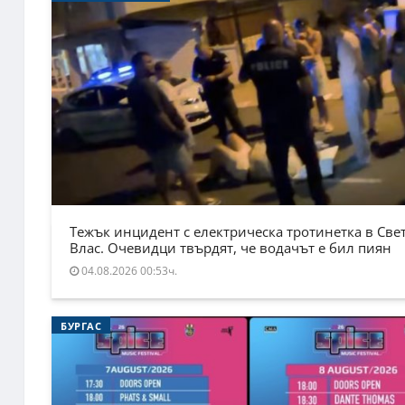
Тежък инцидент с електрическа тротинетка в Све
Влас. Очевидци твърдят, че водачът е бил пиян
04.08.2026 00:53ч.
БУРГАС