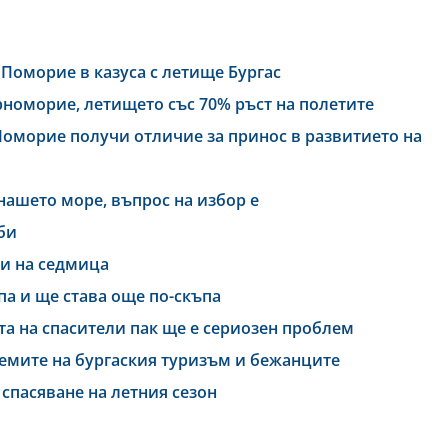
Поморие в казуса с летище Бургас
номорие, летището със 70% ръст на полетите
оморие получи отличие за принос в развитието на
нашето море, въпрос на избор е
би
ти на седмица
па и ще става още по-скъпа
а на спасители пак ще е сериозен проблем
лемите на бургаския туризъм и бежанците
спасяване на летния сезон