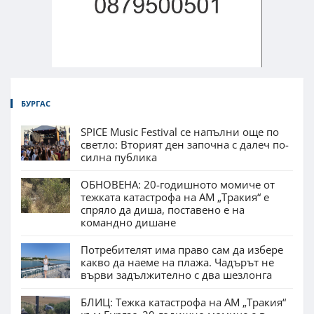
БУРГАС
SPICE Music Festival се напълни още по
светло: Вторият ден започна с далеч по-
силна публика
ОБНОВЕНА: 20-годишното момиче от
тежката катастрофа на АМ „Тракия“ е
спряло да диша, поставено е на
командно дишане
Потребителят има право сам да избере
какво да наеме на плажа. Чадърът не
върви задължително с два шезлонга
БЛИЦ: Тежка катастрофа на АМ „Тракия“