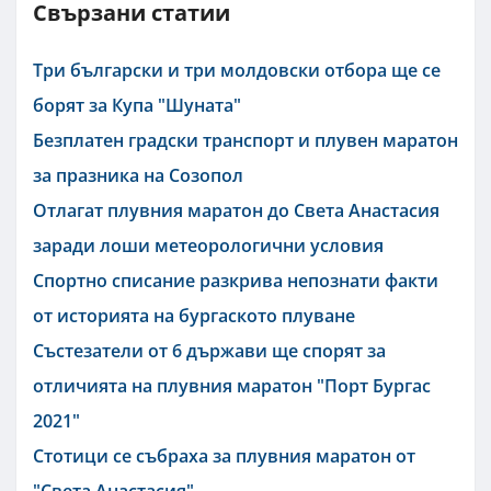
Свързани статии
Три български и три молдовски отбора ще се
борят за Купа "Шуната"
Безплатен градски транспорт и плувен маратон
за празника на Созопол
Отлагат плувния маратон до Света Анастасия
заради лоши метеорологични условия
Спортно списание разкрива непознати факти
от историята на бургаското плуване
Състезатели от 6 държави ще спорят за
отличията на плувния маратон "Порт Бургас
2021"
Стотици се събраха за плувния маратон от