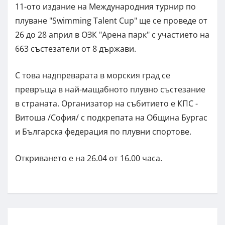
11-ото издание на Международния турнир по
плуване "Swimming Talent Cup" ще се проведе от
26 до 28 април в ОЗК "Арена парк" с участието на
663 състезатели от 8 държави.
С това надпреварата в морския град се
превръща в най-мащабното плувно състезание
в страната. Организатор на събитието е КПС -
Витоша /София/ с подкрепата на Община Бургас
и Българска федерация по плувни спортове.
Откриването е на 26.04 от 16.00 часа.