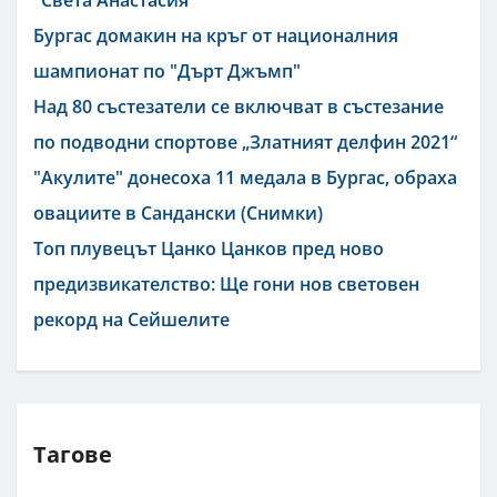
"Света Анастасия"
Бургас домакин на кръг от националния
шампионат по "Дърт Джъмп"
Над 80 състезатели се включват в състезание
по подводни спортове „Златният делфин 2021“
"Акулите" донесоха 11 медала в Бургас, обраха
овациите в Сандански (Снимки)
Топ плувецът Цанко Цанков пред ново
предизвикателство: Ще гони нов световен
рекорд на Сейшелите
Тагове