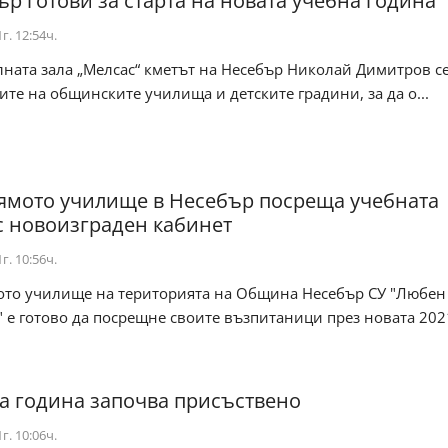
ър готови за старта на новата учебна година
г. 12:54ч.
лната зала „Мелсас“ кметът на Несебър Николай Димитров с
ите на общинските училища и детските градини, за да о...
ямото училище в Несебър посреща учебната
с новоизграден кабинет
г. 10:56ч.
ото училище на територията на Община Несебър СУ "Любен
 е готово да посрещне своите възпитаници през новата 20
а година започва присъствено
г. 10:06ч.