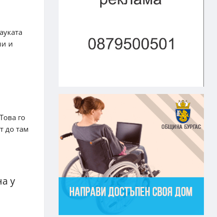
ауката
ни и
Това го
т до там
а у