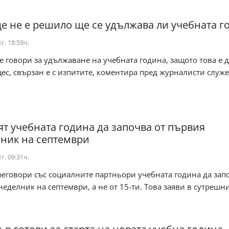
 не е решило ще се удължава ли учебната г
г. 18:59ч.
се говори за удължаване на учебната година, защото това е 
ес, свързан е с изпитите, коментира пред журналисти служ
т учебната година да започва от първия
ник на септември
г. 09:31ч.
реговори със социалните партньори учебната година да зап
еделник на септември, а не от 15-ти. Това заяви в сутрешн