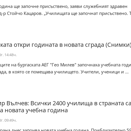
одина ще започне присъствено, заяви служебният здравен
-р Стойчо Кацаров. „Училищата ще започнат присъствено. Т
ката откри годината в новата сграда (Снимки
г. 14:48ч.
ите на бургаската АЕГ "Гео Милев" започнаха учебната год
ада, в която се помещава училището. Учители, ученици и ...
р Вълчев: Всички 2400 училища в страната с
за новата учебна година
г. 09:49ч.
трана днес започва новата учебна година. Приблизително 5