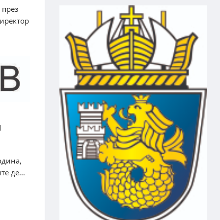
 през
директор
и
одина,
е де...