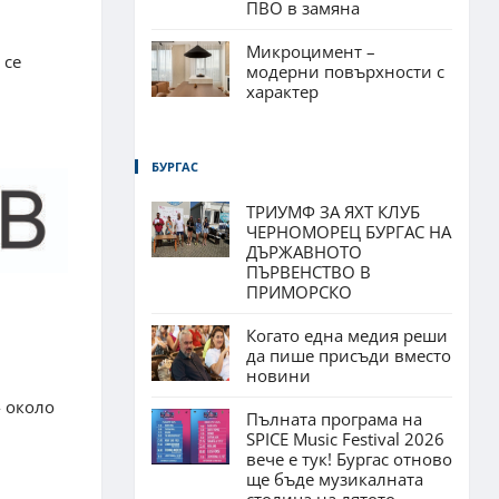
ПВО в замяна
Микроцимент –
 се
модерни повърхности с
характер
БУРГАС
ТРИУМФ ЗА ЯХТ КЛУБ
ЧЕРНОМОРЕЦ БУРГАС НА
ДЪРЖАВНОТО
ПЪРВЕНСТВО В
ПРИМОРСКО
Когато една медия реши
да пише присъди вместо
новини
- около
Пълната програма на
SPICE Music Festival 2026
вече е тук! Бургас отново
ще бъде музикалната
столица на лятото