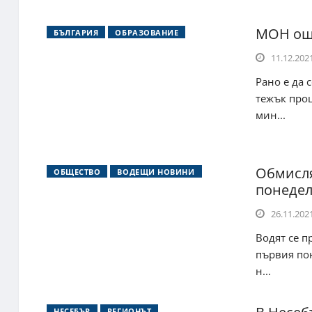
МОН още
БЪЛГАРИЯ
ОБРАЗОВАНИЕ
11.12.2021
Рано е да 
тежък проц
мин...
Обмисля
ОБЩЕСТВО
ВОДЕЩИ НОВИНИ
понедел
26.11.2021
Водят се п
първия пон
н...
НЕСЕБЪР
РЕГИОНЪТ