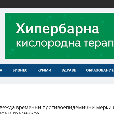
А
БИЗНЕС
КРИМИ
ЗДРАВЕ
ОБРАЗОВАНИЕ
вежда временни противоепидемични мерки 
та и градините