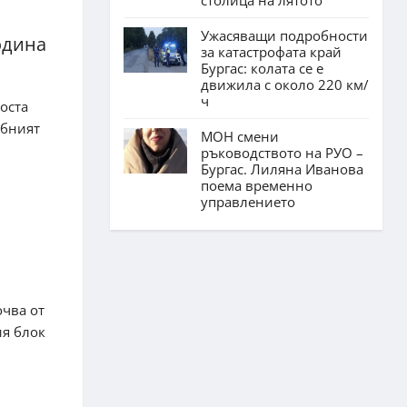
Ужасяващи подробности
одина
за катастрофата край
Бургас: колата се е
движила с около 220 км/
ч
доста
ебният
МОН смени
ръководството на РУО –
Бургас. Лиляна Иванова
поема временно
управлението
очва от
ия блок