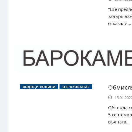
"Ще предл
завършване
отказали...
Обмисля
ВОДЕЩИ НОВИНИ
ОБРАЗОВАНИЕ
15.01.2022
Обсъжда се
5 септемвр
вълната...