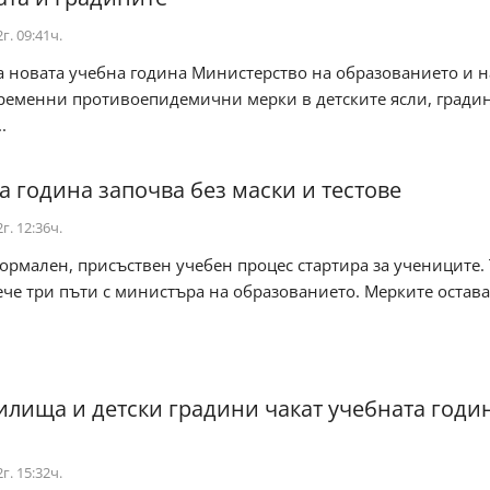
г. 09:41ч.
а новата учебна година Министерство на образованието и н
ременни противоепидемични мерки в детските ясли, гради
.
а година започва без маски и тестове
г. 12:36ч.
рмален, присъствен учебен процес стартира за учениците. 
че три пъти с министъра на образованието. Мерките остава
чилища и детски градини чакат учебната годин
г. 15:32ч.