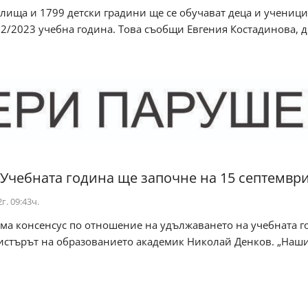
лища и 1799 детски градини ще се обучават деца и ученици
2/2023 учебна година. Това съобщи Евгения Костадинова, 
 Учебната година ще започне на 15 септемвр
г. 09:43ч.
ма консенсус по отношение на удължаването на учебната г
стърът на образованието академик Николай Денков. „Нашит