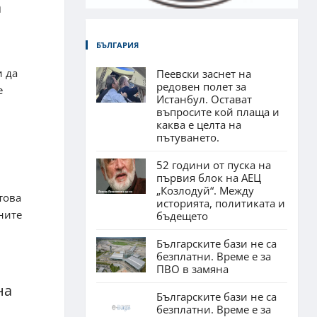
а
БЪЛГАРИЯ
и да
Пеевски заснет на
редовен полет за
е
Истанбул. Остават
въпросите кой плаща и
каква е целта на
пътуването.
52 години от пуска на
първия блок на АЕЦ
„Козлодуй“. Между
това
историята, политиката и
ните
бъдещето
Българските бази не са
безплатни. Време е за
ПВО в замяна
на
Българските бази не са
безплатни. Време е за