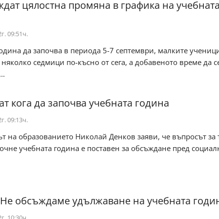
дат цялостна промяна в графика на учебнат
г. 09:51ч.
одина да започва в периода 5-7 септември, малките учениц
няколко седмици по-късно от сега, а добавеното време да с
..
т кога да започва учебната година
г. 09:13ч.
 на образованието Николай Денков заяви, че въпросът за 
почне учебната година е поставен за обсъждане пред социал
.
 Не обсъждаме удължаване на учебната годи
г. 10:30ч.