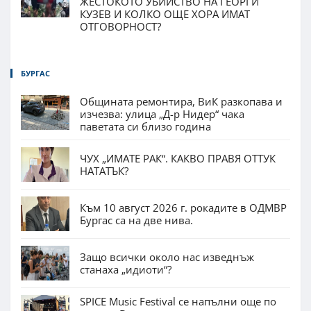
ЖЕСТОКОТО УБИЙСТВО НА ГЕОРГИ
КУЗЕВ И КОЛКО ОЩЕ ХОРА ИМАТ
ОТГОВОРНОСТ?
БУРГАС
Общината ремонтира, ВиК разкопава и
изчезва: улица „Д-р Нидер“ чака
паветата си близо година
ЧУХ „ИМАТЕ РАК“. КАКВО ПРАВЯ ОТТУК
НАТАТЪК?
Към 10 август 2026 г. рокадите в ОДМВР
Бургас са на две нива.
Защо всички около нас изведнъж
станаха „идиоти“?
SPICE Music Festival се напълни още по