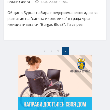
Велина Савова
13.02.2020г. 13:56ч.
Община Бургас набира предприемачески идеи за
развитие на "синята икономика" в града чрез
инициативата си "Burgas BlueS". Тя се реа...
«
‹
1
2