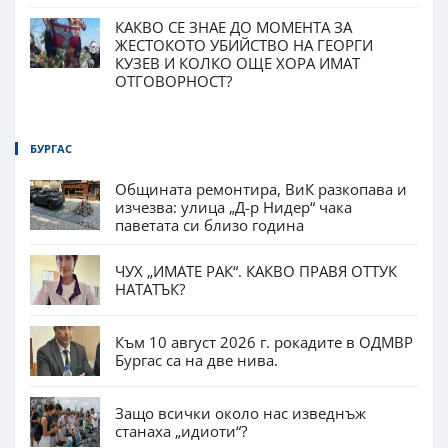
КАКВО СЕ ЗНАЕ ДО МОМЕНТА ЗА
ЖЕСТОКОТО УБИЙСТВО НА ГЕОРГИ
КУЗЕВ И КОЛКО ОЩЕ ХОРА ИМАТ
ОТГОВОРНОСТ?
БУРГАС
Общината ремонтира, ВиК разкопава и
изчезва: улица „Д-р Нидер“ чака
паветата си близо година
ЧУХ „ИМАТЕ РАК“. КАКВО ПРАВЯ ОТТУК
НАТАТЪК?
Към 10 август 2026 г. рокадите в ОДМВР
Бургас са на две нива.
Защо всички около нас изведнъж
станаха „идиоти“?