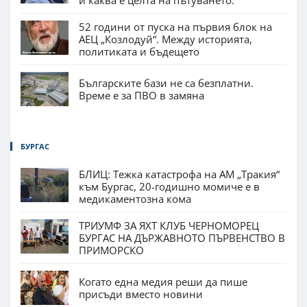
52 години от пуска на първия блок на
АЕЦ „Козлодуй“. Между историята,
политиката и бъдещето
Българските бази не са безплатни.
Време е за ПВО в замяна
БУРГАС
БЛИЦ: Тежка катастрофа на АМ „Тракия“
към Бургас, 20-годишно момиче е в
медикаментозна кома
ТРИУМФ ЗА ЯХТ КЛУБ ЧЕРНОМОРЕЦ
БУРГАС НА ДЪРЖАВНОТО ПЪРВЕНСТВО В
ПРИМОРСКО
Когато една медия реши да пише
присъди вместо новини