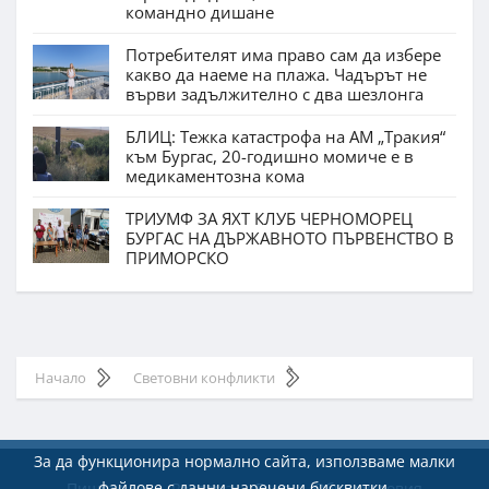
командно дишане
Потребителят има право сам да избере
какво да наеме на плажа. Чадърът не
върви задължително с два шезлонга
БЛИЦ: Тежка катастрофа на АМ „Тракия“
към Бургас, 20-годишно момиче е в
медикаментозна кома
ТРИУМФ ЗА ЯХТ КЛУБ ЧЕРНОМОРЕЦ
БУРГАС НА ДЪРЖАВНОТО ПЪРВЕНСТВО В
ПРИМОРСКО
Начало
Световни конфликти
За да функционира нормално сайта, използваме малки
файлове с данни наречени бисквитки.
Пишете ни
Реклама
Екип
Общи условия