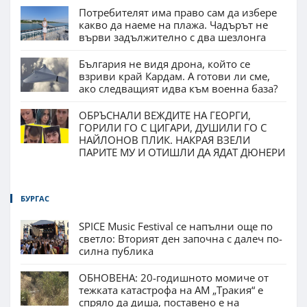
Потребителят има право сам да избере
какво да наеме на плажа. Чадърът не
върви задължително с два шезлонга
България не видя дрона, който се
взриви край Кардам. А готови ли сме,
ако следващият идва към военна база?
ОБРЪСНАЛИ ВЕЖДИТЕ НА ГЕОРГИ,
ГОРИЛИ ГО С ЦИГАРИ, ДУШИЛИ ГО С
НАЙЛОНОВ ПЛИК. НАКРАЯ ВЗЕЛИ
ПАРИТЕ МУ И ОТИШЛИ ДА ЯДАТ ДЮНЕРИ
БУРГАС
SPICE Music Festival се напълни още по
светло: Вторият ден започна с далеч по-
силна публика
ОБНОВЕНА: 20-годишното момиче от
тежката катастрофа на АМ „Тракия“ е
спряло да диша, поставено е на