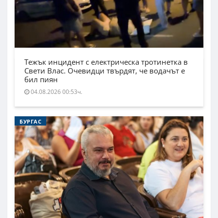
Тежък инцидент с електрическа тротинетка в
Свети Влас. Очевидци твърдят, че водачът е
бил пиян
04.08.2026 00:53ч.
БУРГАС