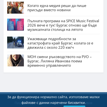
Когато една медия реши да пише
присъди вместо новини
Пълната програма на SPICE Music Festival
2026 вече е тук! Бургас отново ще бъде
музикалната столица на лятото
Ужасяващи подробности за
катастрофата край Бургас: колата се е
движила с около 220 км/ч
МОН смени ръководството на РУО –
Бургас. Лиляна Иванова поема
временно управлението
За да функционира нормално сайта, използваме малки
файлове с данни наречени бисквитки.
Пишете ни
Реклама
Екип
Общи условия