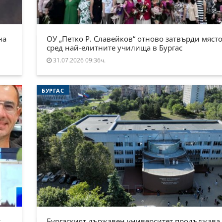
на
ОУ „Петко Р. Славейков“ отново затвърди място
сред най-елитните училища в Бургас
31.07.2026 09:36ч.
БУРГАС
.
Бургаският държавен университет продължава