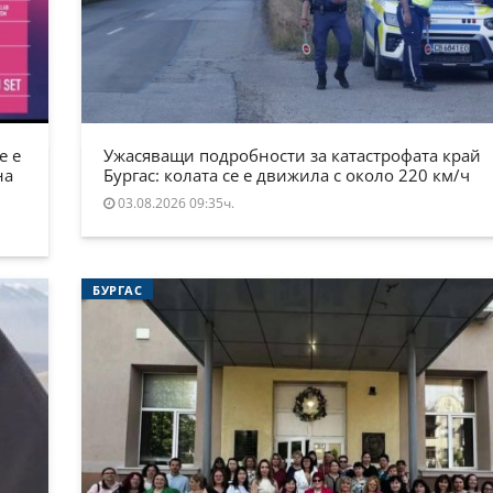
е е
Ужасяващи подробности за катастрофата край
на
Бургас: колата се е движила с около 220 км/ч
03.08.2026 09:35ч.
БУРГАС