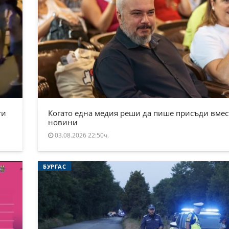
ти
Когато една медия реши да пише присъди вмес
новини
03.08.2026 22:50ч.
БУРГАС