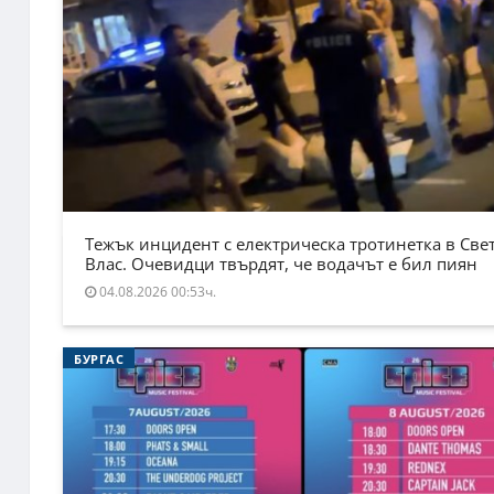
Тежък инцидент с електрическа тротинетка в Све
Влас. Очевидци твърдят, че водачът е бил пиян
04.08.2026 00:53ч.
БУРГАС