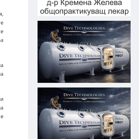
я,
те
се
ра
на
на
 и
на
се