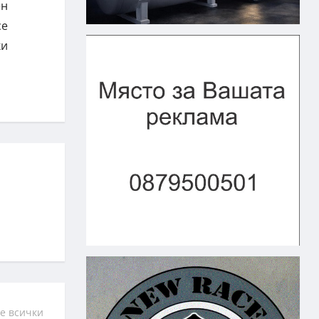
ен
се
ки
е всички