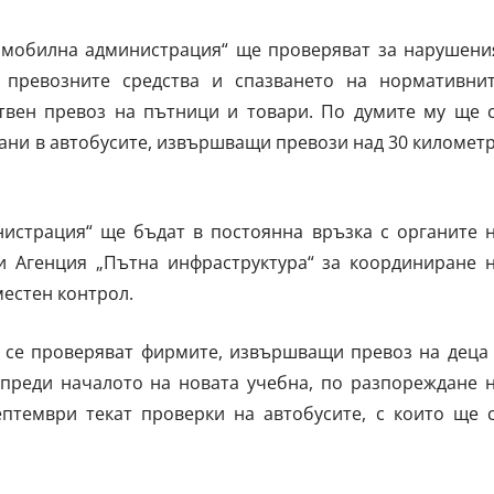
томобилна администрация“ ще проверяват за нарушени
 превозните средства и спазването на нормативни
вен превоз на пътници и товари. По думите му ще 
лани в автобусите, извършващи превози над 30 километ
истрация“ ще бъдат в постоянна връзка с органите 
 Агенция „Пътна инфраструктура“ за координиране 
местен контрол.
а се проверяват фирмите, извършващи превоз на деца
 преди началото на новата учебна, по разпореждане 
ептември текат проверки на автобусите, с които ще 