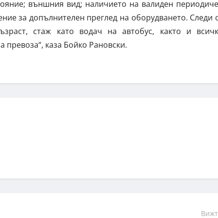
тояние; външния вид; наличието на валиден периодич
ение за допълнителен преглед на оборудването. Следи 
ъзраст, стаж като водач на автобус, както и всич
 превоза“, каза Бойко Рановски.
Вижт