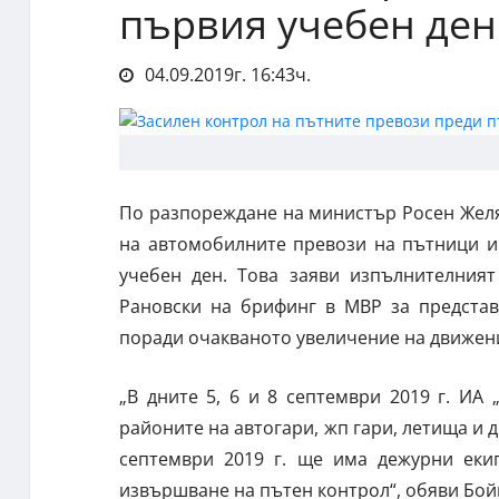
първия учебен ден
04.09.2019г. 16:43ч.
По разпореждане на министър Росен Желя
на автомобилните превози на пътници и
учебен ден. Това заяви изпълнителния
Рановски на брифинг в МВР за представ
поради очакваното увеличение на движени
„В дните 5, 6 и 8 септември 2019 г. И
районите на автогари, жп гари, летища и д
септември 2019 г. ще има дежурни еки
извършване на пътен контрол“, обяви Бой