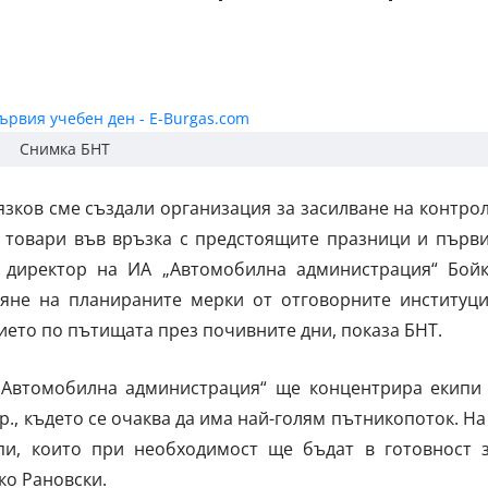
Снимка БНТ
зков сме създали организация за засилване на контро
 товари във връзка с предстоящите празници и първ
т директор на ИА „Автомобилна администрация“ Бой
яне на планираните мерки от отговорните институц
ето по пътищата през почивните дни, показа БНТ.
А „Автомобилна администрация“ ще концентрира екипи
р., където се очаква да има най-голям пътникопоток. На
пи, които при необходимост ще бъдат в готовност 
ко Рановски.