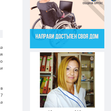
ла
ия
ко
ии
 в
 7
за