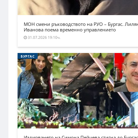
МОН смени ръководството на РУО – Бургас. Лиля
Иванова поема временно управлението
31.07.2026 19:10ч.
БУРГАС
Издирването на Симона Пейчева стигна до Бургас