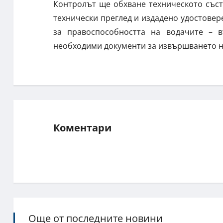
Контролът ще обхване техническото със
технически преглед и издадено удостовер
за правоспособността на водачите – в
необходими документи за извършването на
Коментари
Още от последните новини