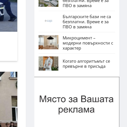
безплатни. Време е за
ПВО в замяна
Българските бази не са
безплатни. Време е за
ПВО в замяна
Микроцимент –
модерни повърхности с
характер
Когато алгоритъмът се
превърне в присъда