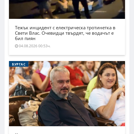
Тежък инцидент с електрическа тротинетка в
Свети Влас. Очевидци твърдят, че водачът е
бил пиян
04.08.2026 00:53ч.
БУРГАС