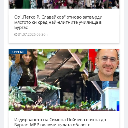
ОУ „Петко Р. Славейков“ отново затвърди
мястото си сред най-елитните училища в
Бургас
31.07.2026 09:36ч.
БУРГАС
Издирването на Симона Пейчева стигна до
Бургас. МВР включи цялата област в