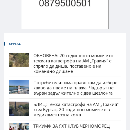
БУРГАС
ОБНОВЕНА: 20-годишното момиче от
тежката катастрофа на АМ „Тракия“ е
спряло да диша, поставено е на
командно дишане
Потребителят има право сам да избере
какво да наеме на плажа. Чадърът не
върви задължително с два шезлонга
БЛИЦ: Тежка катастрофа на АМ „Тракия“
към Бургас, 20-годишно момиче е в
медикаментозна кома
ТРИУМФ ЗА ЯХТ КЛУБ ЧЕРНОМОРЕЦ