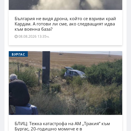
България не видя дрона, който се взриви край
Кардам. А готови ли сме, ако следващият идва
към военна база?
08.08.2026 13:35ч.
БУРГАС
БЛИЦ: Тежка катастрофа на АМ „Тракия“ към
Бургас, 20-годишно момиче е в