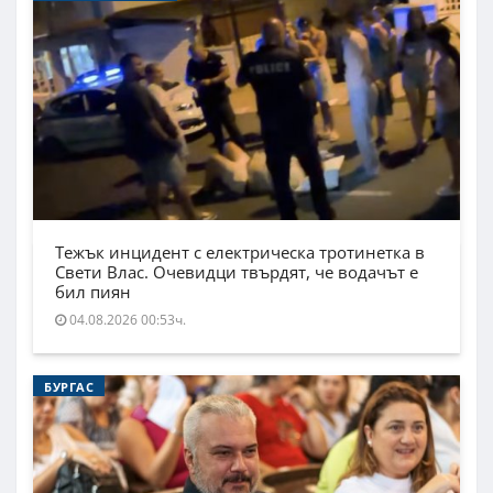
Тежък инцидент с електрическа тротинетка в
Свети Влас. Очевидци твърдят, че водачът е
бил пиян
04.08.2026 00:53ч.
БУРГАС