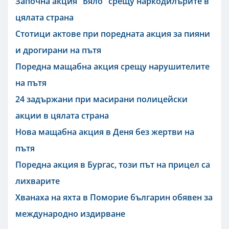
Започна акция "Бяло" срещу наркодилърите в
цялата страна
Стотици актове при поредната акция за пияни
и дрогирани на пътя
Поредна мащабна акция срещу нарушителите
на пътя
24 задържани при масирани полицейски
акции в цялата страна
Нова мащабна акция в Деня без жертви на
пътя
Поредна акция в Бургас, този път на прицел са
лихварите
Хванаха на яхта в Поморие българин обявен за
международно издирване