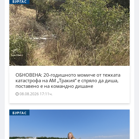
БУРГАС
ОБНОВЕНА: 20-годишното момиче от тежката
катастрофа на АМ „Тракия“ е спряло да диша,
поставено е на командно дишане
08.08.2026 17:11ч.
БУРГАС