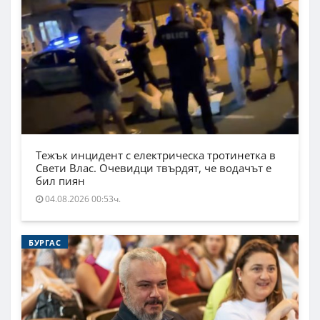
Тежък инцидент с електрическа тротинетка в
Свети Влас. Очевидци твърдят, че водачът е
бил пиян
04.08.2026 00:53ч.
БУРГАС