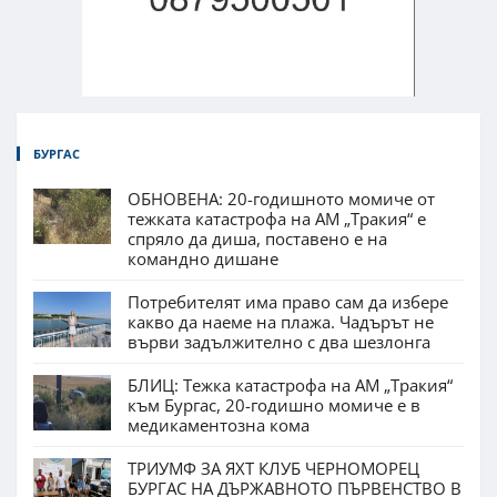
БУРГАС
ОБНОВЕНА: 20-годишното момиче от
тежката катастрофа на АМ „Тракия“ е
спряло да диша, поставено е на
командно дишане
Потребителят има право сам да избере
какво да наеме на плажа. Чадърът не
върви задължително с два шезлонга
БЛИЦ: Тежка катастрофа на АМ „Тракия“
към Бургас, 20-годишно момиче е в
медикаментозна кома
ТРИУМФ ЗА ЯХТ КЛУБ ЧЕРНОМОРЕЦ
БУРГАС НА ДЪРЖАВНОТО ПЪРВЕНСТВО В