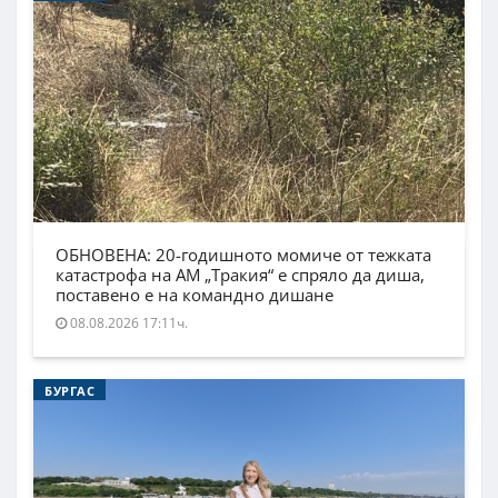
ОБНОВЕНА: 20-годишното момиче от тежката
катастрофа на АМ „Тракия“ е спряло да диша,
поставено е на командно дишане
08.08.2026 17:11ч.
БУРГАС