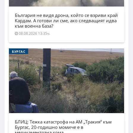
България не видя дрона, който се взриви край
Кардам. А готови ли сме, ако следващият идва
към военна база?
08.08.2026 13:35ч.
БУРГАС
БЛИЦ: Тежка катастрофа на АМ „Тракия“ към
Бургас, 20-годишно момиче е в
медикаментозна кома