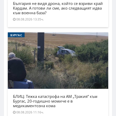
България не видя дрона, който се взриви край
Кардам. А готови ли сме, ако следващият идва
към военна база?
08.08.2026 13:35ч.
БУРГАС
БЛИЦ: Тежка катастрофа на АМ „Тракия“ към
Бургас, 20-годишно момиче е в
медикаментозна кома
08.08.2026 11:16ч.