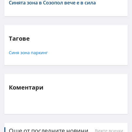
Синята зона в Созопол вече е в сила
Тагове
Синя зона
паркинг
Коментари
Още от последните новини
Вижте всички