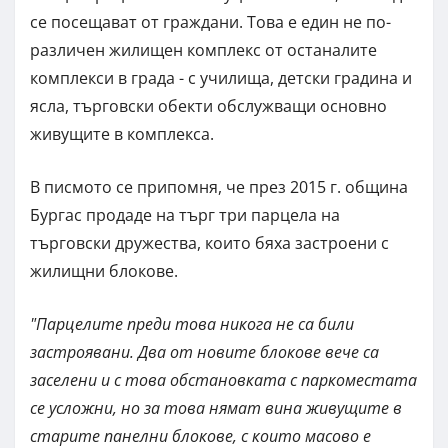
се посещават от граждани. Това е един не по-
различен жилищен комплекс от останалите
комплекси в града - с училища, детски градина и
ясла, търговски обекти обслужващи основно
живущите в комплекса.
В писмото се припомня, че през 2015 г. община
Бургас продаде на търг три парцела на
търговски дружества, които бяха застроени с
жилищни блокове.
"Парцелите преди това никога не са били
застроявани. Два от новите блокове вече са
заселени и с това обстановката с паркоместата
се усложни, но за това нямат вина живущите в
старите панелни блокове, с които масово е