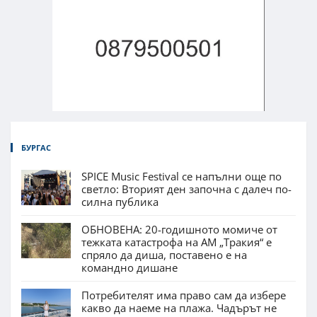
БУРГАС
SPICE Music Festival се напълни още по
светло: Вторият ден започна с далеч по-
силна публика
ОБНОВЕНА: 20-годишното момиче от
тежката катастрофа на АМ „Тракия“ е
спряло да диша, поставено е на
командно дишане
Потребителят има право сам да избере
какво да наеме на плажа. Чадърът не