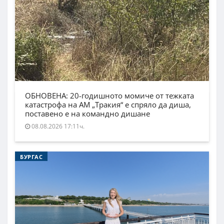
ОБНОВЕНА: 20-годишното момиче от тежката
катастрофа на АМ „Тракия“ е спряло да диша,
поставено е на командно дишане
08.08.2026 17:11ч.
БУРГАС