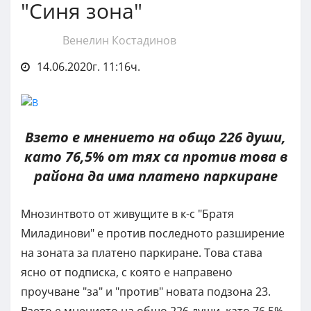
"Синя зона"
Венелин Костадинов
14.06.2020г. 11:16ч.
Взето е мнението на общо 226 души,
като 76,5% от тях са против това в
района да има платено паркиране
Мнозинтвото от живущите в к-с "Братя
Миладинови" е против последното разширение
на зоната за платено паркиране. Това става
ясно от подписка, с която е направено
проучване "за" и "против" новата подзона 23.