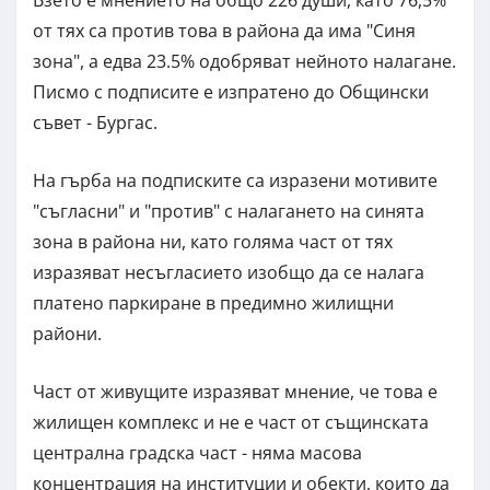
Взето е мнението на общо 226 души, като 76,5%
от тях са против това в района да има "Синя
зона", а едва 23.5% одобряват нейното налагане.
Писмо с подписите е изпратено до Общински
съвет - Бургас.
На гърба на подписките са изразени мотивите
"съгласни" и "против" с налагането на синята
зона в района ни, като голяма част от тях
изразяват несъгласието изобщо да се налага
платено паркиране в предимно жилищни
райони.
Част от живущите изразяват мнение, че това е
жилищен комплекс и не е част от същинската
централна градска част - няма масова
концентрация на институции и обекти, които да