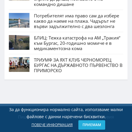
командно дишане
Потребителят има право сам да избере
какво да наеме на плажа. Чадърът не
върви задължително с два шезлонга
БЛИЦ: Тежка катастрофа на АМ „Тракия“
към Бургас, 20-годишно момиче е в
медикаментозна кома
ТРИУМФ ЗА ЯХТ КЛУБ ЧЕРНОМОРЕЦ
БУРГАС НА ДЪРЖАВНОТО ПЪРВЕНСТВО В
ПРИМОРСКО
За да функционира нормално сайта, използваме малки
файлове с данни наречени бисквитки.
Пишете ни
Реклама
Екип
Общи условия
ПОВЕЧЕ ИНФОРМАЦИЯ
ПРИЕМАМ