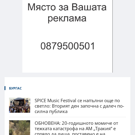
БУРГАС
SPICE Music Festival се напълни още по
светло: Вторият ден започна с далеч по-
силна публика
ОБНОВЕНА: 20-годишното момиче от
тежката катастрофа на АМ „Тракия“ е
спряло да диша, поставено е на