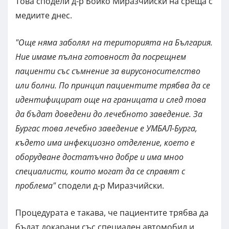
Това сподели д-р Бойко Миразчийски на среща с
медиите днес.
"Още няма заболял на територията на България.
Ние имаме пълна готовност да посрещнем
пациенти със съмнение за вирусоносителство
или болни. По принцип пациентите трябва да се
идентифицират още на границата и след това
да бъдат доведени до лечебното заведение. За
Бургас това лечебно заведение е УМБАЛ-Бурга,
където има инфекциозно отделение, което е
оборудване достатъчно добре и има мноо
специалисти, които могат да се справят с
проблема"
сподели д-р Миразчийски.
Процедурата е такава, че пациентите трябва да
бъдат докарани със специален автомобил и