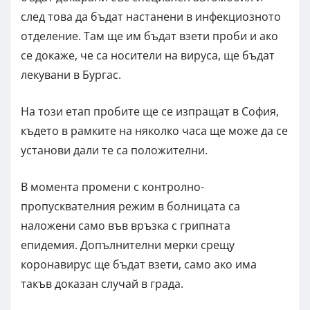
след това да бъдат настанени в инфекциозното
отделение. Там ще им бъдат взети проби и ако
се докаже, че са носители на вируса, ще бъдат
лекувани в Бургас.
На този етап пробите ще се изпращат в София,
където в рамките на няколко часа ще може да се
установи дали те са положителни.
В момента промени с контролно-
пропусквателния режим в болницата са
наложени само във връзка с грипната
епидемия. Допълнителни мерки срещу
коронавирус ще бъдат взети, само ако има
такъв доказан случай в града.