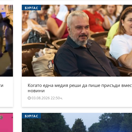
БУРГАС
ти
Когато една медия реши да пише присъди вмес
новини
03.08.2026 22:50ч.
БУРГАС