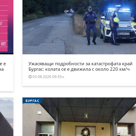
е е
Ужасяващи подробности за катастрофата край
на
Бургас: колата се е движила с около 220 км/ч
03.08.2026 09:35ч.
БУРГАС