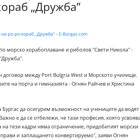
кораб „Дружба”
о морско корабоплаване и риболов "Свети Никола" -
"Дружба".
н договор между Port Bulgria West и Морското училище.
ите на порта и гимназията - Огнян Райчев и Христина
 Бургас да осигурим възможност на учениците да водят
Важно е да се отбележи, че тази професия, която усвояв
а на тези кадри няма ограничение, придобитият морски
а прави и заплащането конвертируемо", заяви Огнян