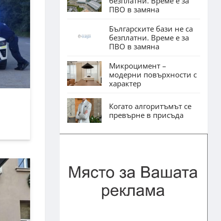
безплатни. Време е за
ПВО в замяна
Българските бази не са
безплатни. Време е за
ПВО в замяна
Микроцимент –
модерни повърхности с
характер
Когато алгоритъмът се
превърне в присъда