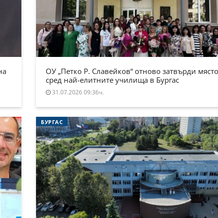
на
ОУ „Петко Р. Славейков“ отново затвърди място
сред най-елитните училища в Бургас
31.07.2026 09:36ч.
БУРГАС