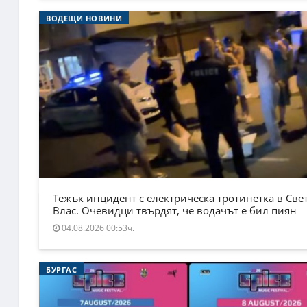
ВОДЕЩИ НОВИНИ
Тежък инцидент с електрическа тротинетка в Све
Влас. Очевидци твърдят, че водачът е бил пиян
04.08.2026 00:53ч.
БУРГАС