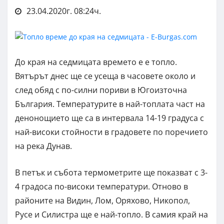
23.04.2020г. 08:24ч.
До края на седмицата времето е е топло.
Вятърът днес ще се усеща в часовете около и
след обяд с по-силни пориви в Югоизточна
България. Температурите в най-топлата част на
денонощието ще са в интервала 14-19 градуса с
най-високи стойности в градовете по поречието
на река Дунав.
В петък и събота термометрите ще показват с 3-
4 градоса по-високи температури. Отново в
районите на Видин, Лом, Оряхово, Никопол,
Русе и Силистра ще е най-топло. В самия край на