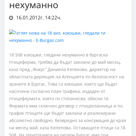
нехуманно
16.01.2012г. 14:22ч.
18 508 кокошки, гледани нехуманно в бургаска
птицеферма, трябва да бъдат заклани до май месец,
каза пред „Фокус” Даниела Кепекова, директор на
областната дирекция на Агенцията по безопасност на
храните в Бургас. Това са кокошки, които ще бъдат
насочени съгласно план графика, издаден от
птицефермата, която ги стопанисва, обясни тя.
Фирмата има сключен договор с птицекланница и по
график птиците ще бъдат заклани и реализирани
абсолютно свободно, безвредно за консумация до края
на месец май, каза Кепепова. Оставащите птици са 18
508. На територията на регион Бургас има три