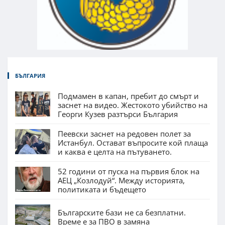
БЪЛГАРИЯ
Подмамен в капан, пребит до смърт и
заснет на видео. Жестокото убийство на
Георги Кузев разтърси България
Пеевски заснет на редовен полет за
Истанбул. Остават въпросите кой плаща
и каква е целта на пътуването.
52 години от пуска на първия блок на
АЕЦ „Козлодуй“. Между историята,
политиката и бъдещето
Българските бази не са безплатни.
Време е за ПВО в замяна