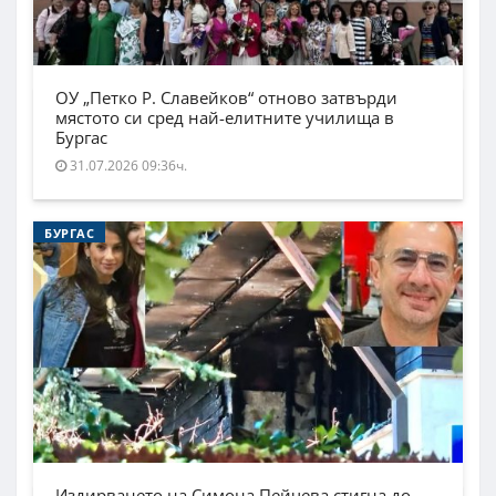
ОУ „Петко Р. Славейков“ отново затвърди
мястото си сред най-елитните училища в
Бургас
31.07.2026 09:36ч.
БУРГАС
Издирването на Симона Пейчева стигна до