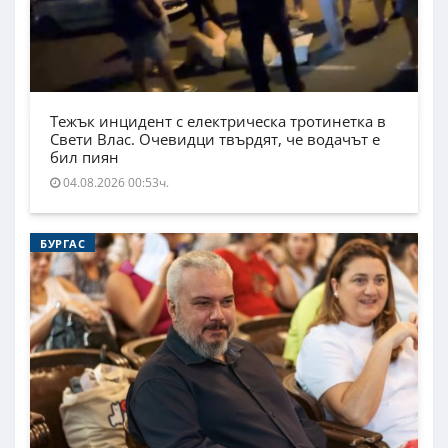
Тежък инцидент с електрическа тротинетка в
Свети Влас. Очевидци твърдят, че водачът е
бил пиян
04.08.2026 00:53ч.
БУРГАС