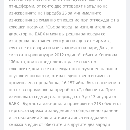
птицеферми, от които две отговарят напълно на
изискванията на Наредба 25 за минималните
изисквания за хуманно отношение при отглеждане на
кокошки носачки. "Със заповед на изпълнителния
директор на БАБХ и мои вътрешни заповеди се
извършва постоянен контрол на една от фирмите,
която не отговаря на изискванията на наредбата, в
сила от първи януари 2012 година", обясни Кепекова.
"Яйцата, които продължават да се снасят от
кокошките, които се отглеждат по нехуманен начин в
неуголемени клетки, отиват единствено и само за
промишлена преработка, 16 157 яйца бяха насочени в
петък за промишлена преработка.", обясни тя. През
изминалата седмица за периода от 9 до 13 януари от
БАБХ - Бургас са извършили проверки на 213 обекти от
търговска мрежа и заведения за обществено хранене
и са съставени 3 акта относно липса на здравна
книжка в един от обектите и в другите два заради