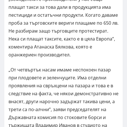
плащат такси за това дали в продукцията има
пестициди и остатъчни продукти. Когато даваме
проба за търговските вериги плащаме по 650 лв.
Не разбирам защо търговците протестират.
Нека си плащат таксите, както е в цяла Европа”,
коментира Атанаска Бялкова, която е
оранжериен производител.
„От четвъртък насам имаме неспокоен пазар
при плодовете и зеленчуците. Има отделни
проявления на свръхцени на пазара и това е в
следствие на факта, че някои демонстративно не
внасят, други нарочно задържат такива цени, а
трети са по-алчни”, заяви председателят на
Държавната комисия по стоковите борси и
тържищата Владимир Иванов в студиото на