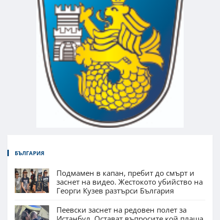
БЪЛГАРИЯ
Подмамен в капан, пребит до смърт и
заснет на видео. Жестокото убийство на
Георги Кузев разтърси България
Пеевски заснет на редовен полет за
Истанбул. Остават въпросите кой плаща