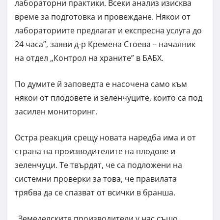
лабораторни практики. Всеки анализ изисква
време за подготовка и провеждане. Някои от
лабораториите предлагат и експресна услуга до
24 часа”, заяви д-р Кремена Стоева – началник
на отдел „Контрол на храните” в БАБХ.
По думите й заповедта е насочена само към
някои от плодовете и зеленчуците, които са под
засилен мониторинг.
Остра реакция срещу новата наредба има и от
страна на производителите на плодове и
зеленчуци. Те твърдят, че са подложени на
системни проверки за това, че правилата
трябва да се спазват от всички в бранша.
„Земеделските производители у нас също