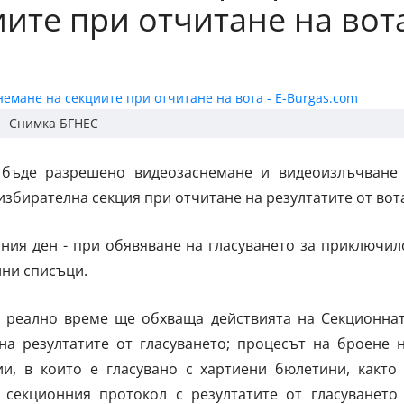
иите при отчитане на вот
Снимка БГНЕС
бъде разрешено видеозаснемане и видеоизлъчване
збирателна секция при отчитане на резултатите от вот
ния ден - при обявяване на гласуването за приключил
лни списъци.
 реално време ще обхваща действията на Секционна
на резултатите от гласуването; процесът на броене 
и, в които е гласувано с хартиени бюлетини, както
секционния протокол с резултатите от гласуването