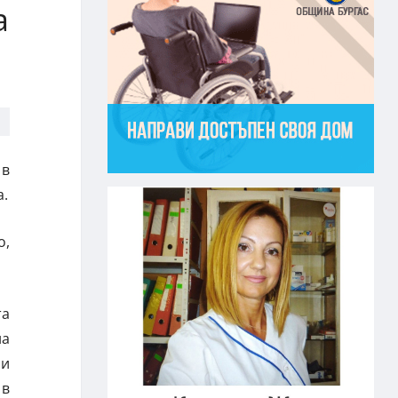
а
 в
а.
о,
та
на
 и
 в