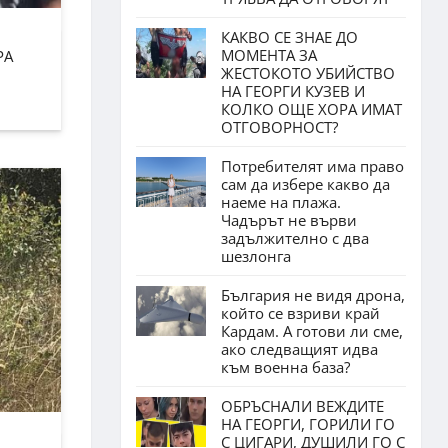
КАКВО СЕ ЗНАЕ ДО
МОМЕНТА ЗА
РА
ЖЕСТОКОТО УБИЙСТВО
НА ГЕОРГИ КУЗЕВ И
КОЛКО ОЩЕ ХОРА ИМАТ
ОТГОВОРНОСТ?
Потребителят има право
сам да избере какво да
наеме на плажа.
Чадърът не върви
задължително с два
шезлонга
България не видя дрона,
който се взриви край
Кардам. А готови ли сме,
ако следващият идва
към военна база?
ОБРЪСНАЛИ ВЕЖДИТЕ
НА ГЕОРГИ, ГОРИЛИ ГО
С ЦИГАРИ, ДУШИЛИ ГО С