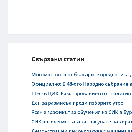
Свързани статии
Мнозинството от българите предпочита д
Официално: В 48-ото Народно събрание в
Шеф в ЦИК: Разочарованието от политици
Ден за размисъл преди изборите утре
Ясен е графикът за обучения на СИК в Бур
СИК посочи местата за гласуване на хора
Демонстрации как се гласува с машина з