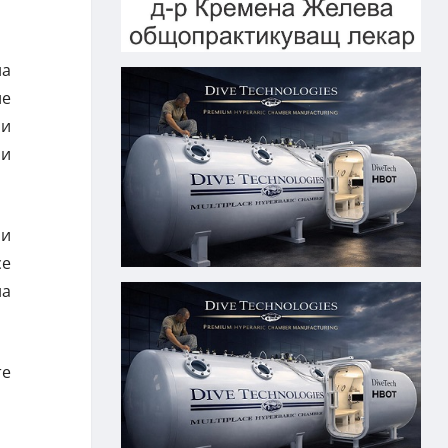
на
ие
ни
 и
ри
се
на
те