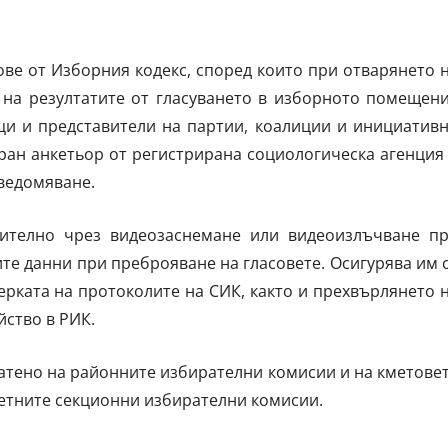
ове от Изборния кодекс, според които при отварянето 
 на резултатите от гласуването в изборното помещен
ци и представители на партии, коалиции и инициатив
ран анкетьор от регистрирана социологическа агенция
сведомяване.
чително чрез видеозаснемане или видеоизлъчване п
те данни при преброяване на гласовете. Осигурява им 
рката на протоколите на СИК, както и прехвърлянето 
йство в РИК.
атено на районните избирателни комисии и на кметове
ветните секционни избирателни комисии.