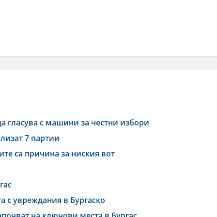
а гласува с машини за честни избори
лизат 7 партии
те са причина за ниския вот
гас
та с увреждания в Бургаско
апочват на ключови места в Бургас