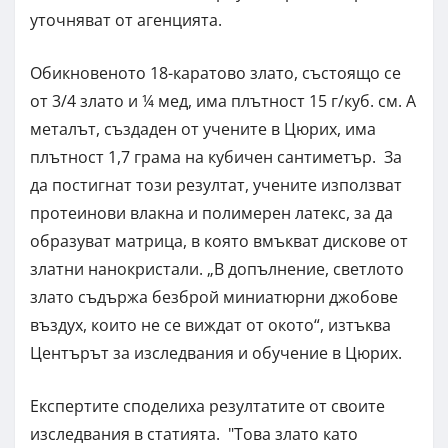
уточняват от агенцията.
Обикновеното 18-каратово злато, състоящо се
от 3/4 злато и ¼ мед, има плътност 15 г/куб. см. А
металът, създаден от учените в Цюрих, има
плътност 1,7 грама на кубичен сантиметър. За
да постигнат този резултат, учените използват
протеинови влакна и полимерен латекс, за да
образуват матрица, в която вмъкват дискове от
златни нанокристали. „В допълнение, светлото
злато съдържа безброй миниатюрни джобове
въздух, които не се виждат от окото“, изтъква
Центърът за изследвания и обучение в Цюрих.
Експертите споделиха резултатите от своите
изследвания в статията. "Това злато като