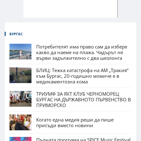
БУРГАС
Потребителят има право сам да избере
какво да наеме на плажа. Чадърът не
върви задължително с два шезлонга
БЛИЦ: Тежка катастрофа на АМ „Тракия“
към Бургас, 20-годишно момиче е в
медикаментозна кома
ТРИУМФ ЗА ЯХТ КЛУБ ЧЕРНОМОРЕЦ
БУРГАС НА ДЪРЖАВНОТО ПЪРВЕНСТВО В
ПРИМОРСКО
Когато една медия реши да пише
присъди вместо новини
Пълната програма на SPICE Music Festival