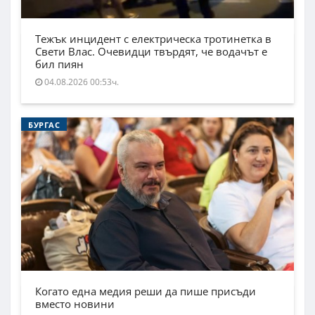
Тежък инцидент с електрическа тротинетка в
Свети Влас. Очевидци твърдят, че водачът е
бил пиян
04.08.2026 00:53ч.
БУРГАС
Когато една медия реши да пише присъди
вместо новини