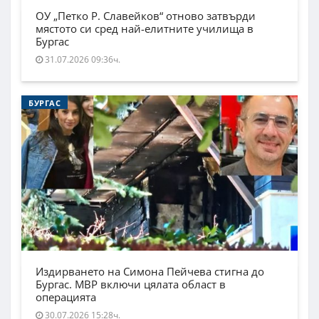
ОУ „Петко Р. Славейков“ отново затвърди
мястото си сред най-елитните училища в
Бургас
31.07.2026 09:36ч.
БУРГАС
Издирването на Симона Пейчева стигна до
Бургас. МВР включи цялата област в
операцията
30.07.2026 15:28ч.