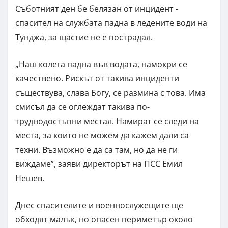
Съботният ден бе белязан от инцидент -
спасител на службата падна в ледените води на
Тунджа, за щастие не е пострадал.
„Наш колега падна във водата, намокри се
качествено. Рискът от такива инциденти
съществува, слава Богу, се размина с това. Има
смисъл да се оглеждат такива по-
труднодостъпни местал. Намират се следи на
места, за които не можем да кажем дали са
техни. Възможно е да са там, но да не ги
виждаме”, заяви директорът на ПСС Емил
Нешев.
Днес спасителите и военнослужещите ще
обходят малък, но опасен периметър около