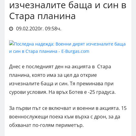
изчезналите баща и син в
Стара планина
09.02.2020г. 09:58ч.
Днес е последният ден на акцията в Стара
планина, която има за цел да открие
изчезналите баща и син. Тя преминава при
сурови условия. На връх Ботев е -25 градуса.
За първи път се включват и военни в акцията. 15
военнослужещи поеха към върха с дрон, за да
обхванат по-голям периметър.