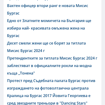
Вахтен офицер втори ранг е новата Мисис
Бургас
Едно от Златните момичета на България ще
избира най- красивата омъжена жена на
Бургас
Десет смели жени ще се борят за титлата
Мисис Бургас 2024 г
Претендентките за титлата Мисис Бургас 2024 г
заблестяват в официалните рокли на модна
къща „Тонена"
Протест пред Съдебната палата Бургас против
изграждането на фотоволтаична централа
Кралица на Бургас 2017 Йовита Георгиева е
сред звездните треньори в "Dancing Stars"