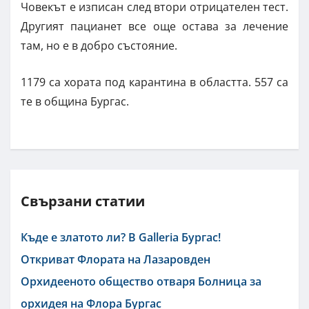
Човекът е изписан след втори отрицателен тест.
Другият пацианет все още остава за лечение
там, но е в добро състояние.
1179 са хората под карантина в областта. 557 са
те в община Бургас.
Свързани статии
Къде е златото ли? В Galleria Бургас!
Откриват Флората на Лазаровден
Орхидееното общество отваря Болница за
орхидея на Флора Бургас