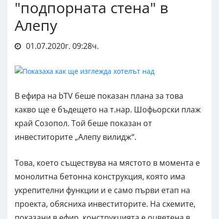
"подпорната стена" в
Алепу
01.07.2020г. 09:28ч.
В ефира на bTV беше показан плана за това
какво ще е бъдещето на т.нар. Шофьорски плаж
край Созопол. Той беше показан от
инвеститорите „Алепу вилидж“.
Това, което съществува на мястото в момента е
монолитна бетонна конструкция, която има
укрепителни функции и е само първи етап на
проекта, обясниха инвеститорите. На схемите,
показани в ефир, конструкцията е оцветена в