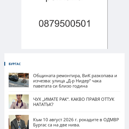
БУРГАС
Общината ремонтира, ВиК разкопава и
изчезва: улица „Д-р Нидер“ чака
паветата си близо година
ЧУХ „ИМАТЕ РАК“. КАКВО ПРАВЯ ОТТУК
НАТАТЪК?
Към 10 август 2026 г. рокадите в ОДМВР
Бургас са на две нива.