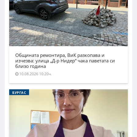
Общината ремонтира, ВиК разкопава и
изчезва: улица „Д-р Нидер“ чака паветата си
близо година
10.08.2026 10:20ч.
БУРГАС