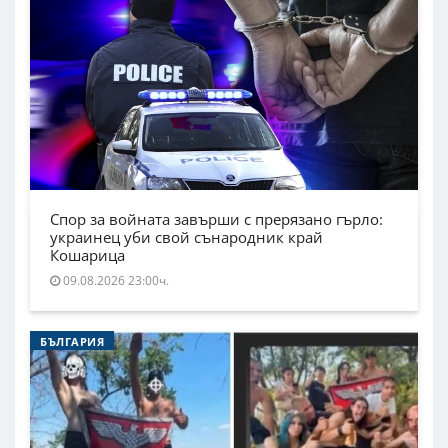
Спор за войната завърши с прерязано гърло:
украинец уби свой сънародник край
Кошарица
09.08.2026 23:00ч.
БЪЛГАРИЯ