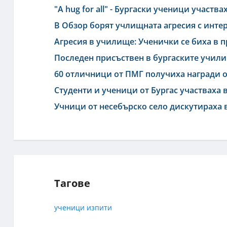
"A hug for all" - Бургаски ученици участв
В Обзор борят учлищната агресия с инте
Агресия в училище: Ученички се биха в 
Последен присъствен в бургаските училищ
60 отличници от ПМГ получиха награди 
Студенти и ученици от Бургас участваха
Учници от несебърско село дискутираха 
Тагове
ученици
изпити