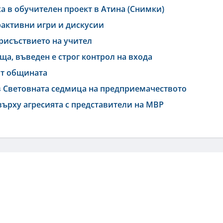
аха в обучителен проект в Атина (Снимки)
рактивни игри и дискусии
присъствието на учител
а, въведен е строг контрол на входа
от общината
 в Световната седмица на предприемачеството
върху агресията с представители на МВР