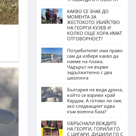
КАКВО СЕ ЗНАЕ ДО
МОМЕНТА ЗА
ЖЕСТОКОТО УБИЙСТВО
НА ГЕОРГИ КУЗЕВ И
КОЛКО ОЩЕ ХОРА ИМАТ
ОТГОВОРНОСТ?
Потребителят има право
сам да избере какво да
наеме на плажа.
Чадърът не върви
задължително с два
шезлонга
България не видя дрона,
който се взриви край
Кардам. А готови ли сме,
ако следващият идва
към военна база?
ОБРЪСНАЛИ ВЕЖДИТЕ
НА ГЕОРГИ, ГОРИЛИ ГО
С ЦИГАРИ, ДУШИЛИ ГО С