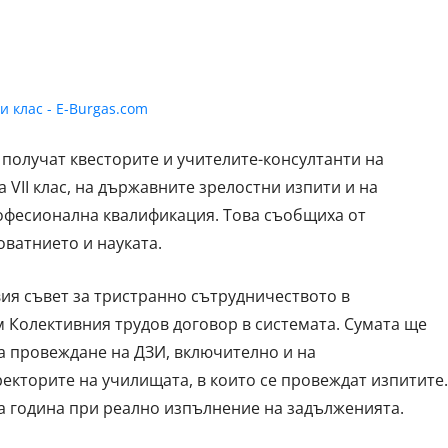
 получат квесторите и учителите-консултанти на
VII клас, на държавните зрелостни изпити и на
офесионална квалификация. Това съобщиха от
ватнието и науката.
ия съвет за тристранно сътрудничеството в
м Колективния трудов договор в системата. Сумата ще
за провеждане на ДЗИ, включително и на
ректорите на училищата, в които се провеждат изпитите.
а година при реално изпълнение на задълженията.