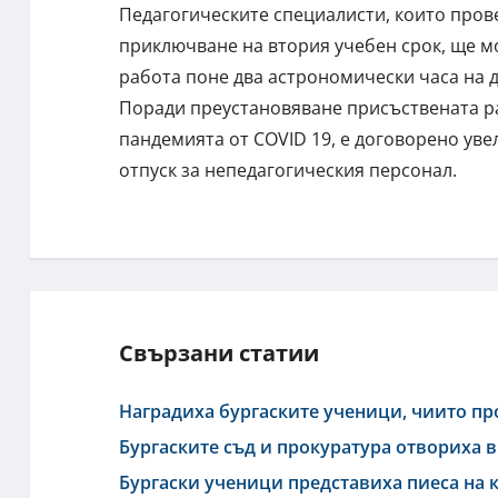
Педагогическите специалисти, които пров
приключване на втория учебен срок, ще м
работа поне два астрономически часа на 
Поради преустановяване присъствената ра
пандемията от COVID 19, е договорено ув
отпуск за непедагогическия персонал.
Свързани статии
Наградиха бургаските ученици, чиито пр
Бургаските съд и прокуратура отвориха 
Бургаски ученици представиха пиеса на 