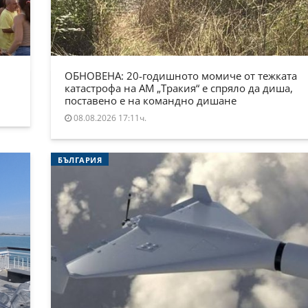
ОБНОВЕНА: 20-годишното момиче от тежката
катастрофа на АМ „Тракия“ е спряло да диша,
поставено е на командно дишане
08.08.2026 17:11ч.
БЪЛГАРИЯ