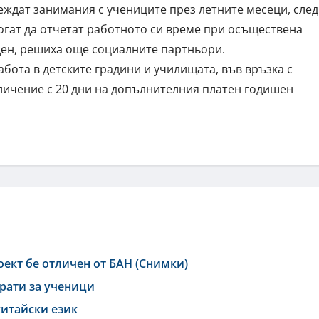
еждат занимания с учениците през летните месеци, след
огат да отчетат работното си време при осъществена
ден, решиха още социалните партньори.
бота в детските градини и училищата, във връзка с
еличение с 20 дни на допълнителния платен годишен
оект бе отличен от БАН (Снимки)
врати за ученици
китайски език