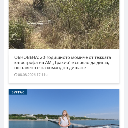
ОБНОВЕНА: 20-годишното момиче от тежката
катастрофа на АМ „Тракия“ е спряло да диша,
поставено е на командно дишане
08.08.2026 17:11ч.
БУРГАС