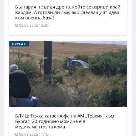
България не видя дрона, който се взриви край
Кардам. А готови ли сме, ако следващият идва
към военна база?
08.08.2026 13:35ч.
БУРГАС
БЛИЦ: Тежка катастрофа на АМ „Тракия“ към
Бургас, 20-годишно момиче е в
медикаментозна кома
08.08.2026 11:16ч.