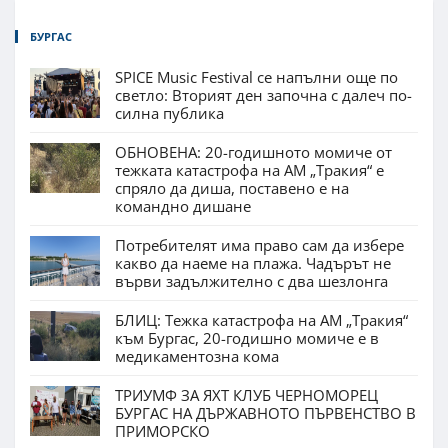
БУРГАС
SPICE Music Festival се напълни още по
светло: Вторият ден започна с далеч по-
силна публика
ОБНОВЕНА: 20-годишното момиче от
тежката катастрофа на АМ „Тракия“ е
спряло да диша, поставено е на
командно дишане
Потребителят има право сам да избере
какво да наеме на плажа. Чадърът не
върви задължително с два шезлонга
БЛИЦ: Тежка катастрофа на АМ „Тракия“
към Бургас, 20-годишно момиче е в
медикаментозна кома
ТРИУМФ ЗА ЯХТ КЛУБ ЧЕРНОМОРЕЦ
БУРГАС НА ДЪРЖАВНОТО ПЪРВЕНСТВО В
ПРИМОРСКО