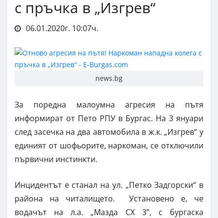
с пръчка в „Изгрев“
06.01.2020г. 10:07ч.
news.bg
За поредна малоумна агресия на пътя
информират от Пето РПУ в Бургас. На 3 януари
след засечка на два автомобила в ж.к. „Изгрев“ у
единият от шофьорите, наркоман, се отключили
първични инстинкти.
Инцидентът е станал на ул. „Петко Задгорски“ в
района на читалището. Установено е, че
водачът на л.а. „Мазда СХ 3”, с бургаска