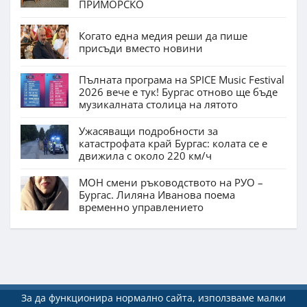
ПРИМОРСКО
Когато една медия реши да пише
присъди вместо новини
Пълната програма на SPICE Music Festival
2026 вече е тук! Бургас отново ще бъде
музикалната столица на лятото
Ужасяващи подробности за
катастрофата край Бургас: колата се е
движила с около 220 км/ч
МОН смени ръководството на РУО –
Бургас. Лиляна Иванова поема
временно управлението
За да функционира нормално сайта, използваме малки