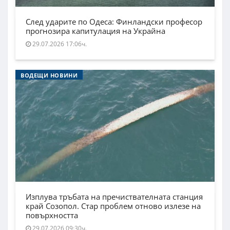
След ударите по Одеса: Финландски професор
прогнозира капитулация на Украйна
29.07.2026 17:06ч.
ВОДЕЩИ НОВИНИ
Изплува тръбата на пречиствателната станция
край Созопол. Стар проблем отново излезе на
повърхността
29.07.2026 09:30ч.