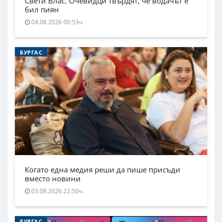
Свети Влас. Очевидци твърдят, че водачът е
бил пиян
04.08.2026 00:53ч.
БУРГАС
Когато една медия реши да пише присъди
вместо новини
03.08.2026 22:50ч.
БУРГАС