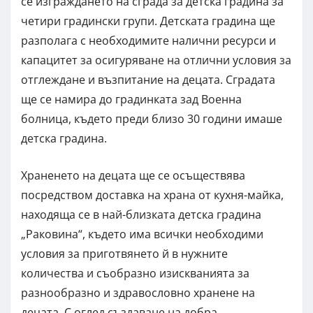
се изграждането на сграда за детска градина за
четири градински групи. Детската градина ще
разполага с необходимите налични ресурси и
капацитет за осигуряване на отлични условия за
отглеждане и възпитание на децата. Сградата
ще се намира до градинката зад Военна
болница, където преди близо 30 години имаше
детска градина.
Храненето на децата ще се осъществява
посредством доставка на храна от кухня-майка,
находяща се в най-близката детска градина
„Раковина“, където има всички необходими
условия за приготвянето й в нужните
количества и съобразно изискванията за
разнообразно и здравословно хранене на
децата. С оглед създаване на добра