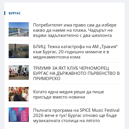
БУРГАС
Потребителят има право сам да избере
какво да наеме на плажа. Чадърът не
върви задължително с два шезлонга
БЛИЦ: Тежка катастрофа на АМ „Тракия“
към Бургас, 20-годишно момиче е в
медикаментозна кома
ТРИУМФ ЗА ЯХТ КЛУБ ЧЕРНОМОРЕЦ
БУРГАС НА ДЪРЖАВНОТО ПЪРВЕНСТВО В
ПРИМОРСКО
Когато една медия реши да пише
присъди вместо новини
Пълната програма на SPICE Music Festival
2026 вече е тук! Бургас отново ще бъде
музикалната столица на лятото