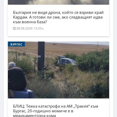
България не видя дрона, който се взриви край
Кардам. А готови ли сме, ако следващият идва
към военна база?
08.08.2026 13:35ч.
БУРГАС
БЛИЦ: Тежка катастрофа на АМ „Тракия“ към
Бургас, 20-годишно момиче е в
медикаментозна кома