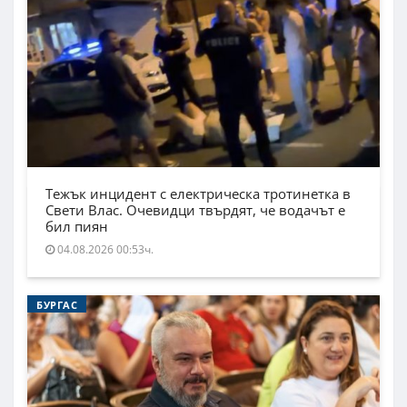
Тежък инцидент с електрическа тротинетка в
Свети Влас. Очевидци твърдят, че водачът е
бил пиян
04.08.2026 00:53ч.
БУРГАС