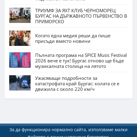
ТРИУМФ ЗА ЯХТ КЛУБ ЧЕРНОМОРЕЦ
БУРГАС НА ДЪРЖАВНОТО ПЪРВЕНСТВО В
ПРИМОРСКО
Когато една медия реши да пише
присъди вместо новини
Пълната програма на SPICE Music Festival
2026 вече е тук! Бургас отново ще бъде
музикалната столица на лятото
Ужасяващи подробности за
катастрофата край Бургас: колата се е
движила с около 220 км/ч
За да функционира нормално сайта, използваме малки
файлове с данни наречени бисквитки.