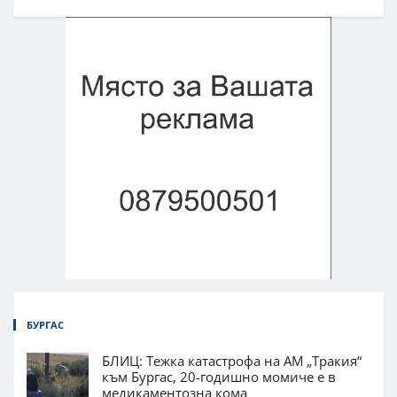
БУРГАС
БЛИЦ: Тежка катастрофа на АМ „Тракия“
към Бургас, 20-годишно момиче е в
медикаментозна кома