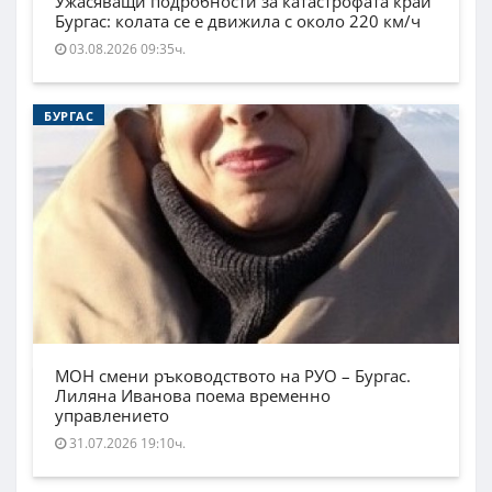
Ужасяващи подробности за катастрофата край
Бургас: колата се е движила с около 220 км/ч
03.08.2026 09:35ч.
БУРГАС
МОН смени ръководството на РУО – Бургас.
Лиляна Иванова поема временно
управлението
31.07.2026 19:10ч.