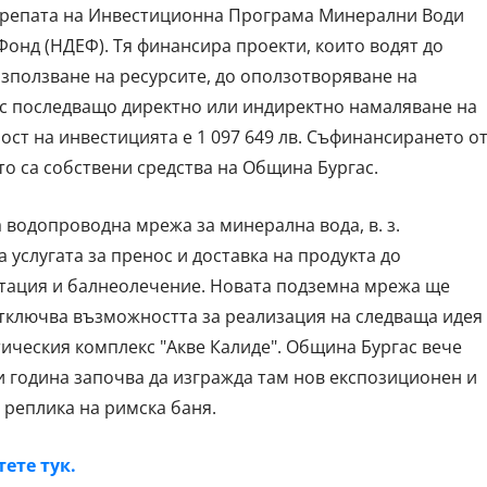
крепата на Инвестиционна Програма Минерални Води
онд (НДЕФ). Тя финансира проекти, които водят до
ползване на ресурсите, до оползотворяване на
 с последващо директно или индиректно намаляване на
ст на инвестицията е 1 097 649 лв. Съфинансирането о
ото са собствени средства на Община Бургас.
 водопроводна мрежа за минерална вода, в. з.
а услугата за пренос и доставка на продукта до
тация и балнеолечение. Новата подземна мрежа ще
отключва възможността за реализация на следваща идея
ическия комплекс "Акве Калиде". Община Бургас вече
 година започва да изгражда там нов експозиционен и
 реплика на римска баня.
ете тук.