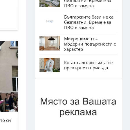
безплатни. Време е за
ПВО в замяна
Българските бази не са
безплатни. Време е за
ПВО в замяна
Микроцимент –
модерни повърхности с
характер
Когато алгоритъмът се
превърне в присъда
то си