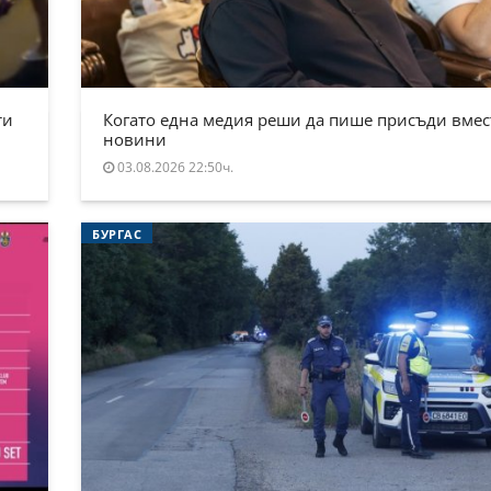
ти
Когато една медия реши да пише присъди вмес
новини
03.08.2026 22:50ч.
БУРГАС