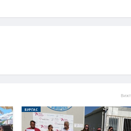
Вижт
БУРГАС