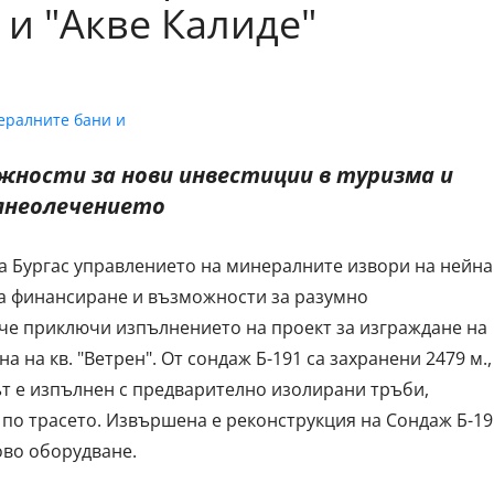
и "Акве Калиде"
ности за нови инвестиции в туризма и
лнеолечението
а Бургас управлението на минералните извори на нейна
на финансиране и възможности за разумно
ече приключи изпълнението на проект за изграждане на
 на кв. "Ветрен". От сондаж Б-191 са захранени 2479 м.,
ът е изпълнен с предварително изолирани тръби,
 по трасето. Извършена е реконструкция на Сондаж Б-19
ово оборудване.