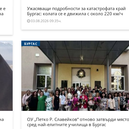
е е
Ужасяващи подробности за катастрофата край
на
Бургас: колата се е движила с около 220 км/ч
03.08.2026 09:35ч.
БУРГАС
на
ОУ „Петко Р. Славейков“ отново затвърди място
сред най-елитните училища в Бургас