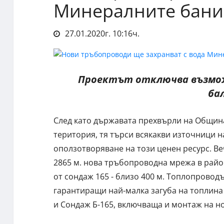
Минералните бани 
27.01.2020г. 10:16ч.
Проектът отключва възмож
ба
След като държавата прехвърли на Общин
територия, тя търси всякакви източници 
оползотворяване на този ценен ресурс. В
2865 м. нова тръбопроводна мрежа в района
от сондаж 165 - близо 400 м. Топлопровод
гарантиращи най-малка загуба на топлина
и Сондаж Б-165, включваща и монтаж на н