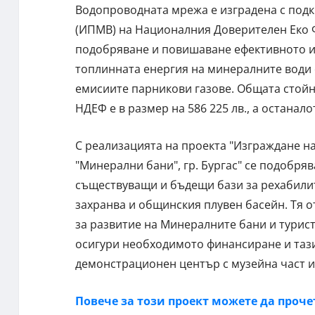
Водопроводната мрежа е изградена с под
(ИПМВ) на Националния Доверителен Еко Ф
подобряване и повишаване ефективното из
топлинната енергия на минералните води
емисиите парникови газове. Общата стойно
НДЕФ е в размер на 586 225 лв., а останал
С реализацията на проекта "Изграждане на
"Минерални бани", гр. Бургас" се подобряв
съществуващи и бъдещи бази за рехабили
захранва и общинския плувен басейн. Тя 
за развитие на Минералните бани и турист
осигури необходимото финансиране и тази
демонстрационен център с музейна част и
Повече за този проект можете да прочет