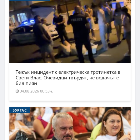
Тежък инцидент с електрическа тротинетка в
Свети Влас. Очевидци твърдят, че водачът е
бил пиян
04.08.2026 00:53ч.
БУРГАС