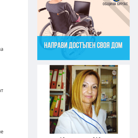
на
ат
ше