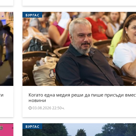
БУРГАС
ти
Когато една медия реши да пише присъди вмес
новини
03.08.2026 22:50ч.
БУРГАС