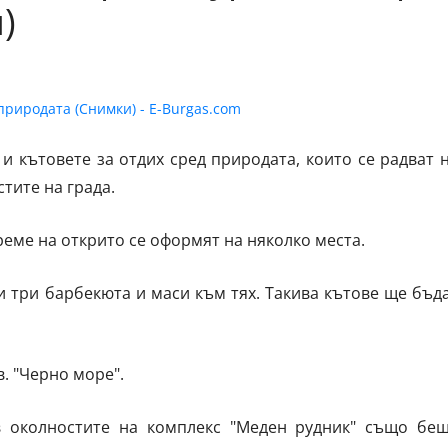
)
 кътовете за отдих сред природата, които се радват 
стите на града.
еме на открито се оформят на няколко места.
и три барбекюта и маси към тях. Такива кътове ще бъд
. "Черно море".
в околностите на комплекс "Меден рудник" също бе