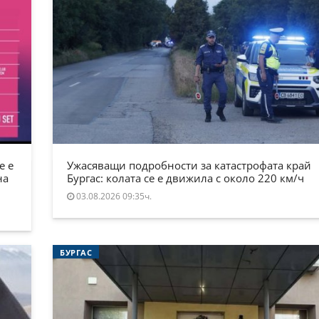
е е
Ужасяващи подробности за катастрофата край
на
Бургас: колата се е движила с около 220 км/ч
03.08.2026 09:35ч.
БУРГАС