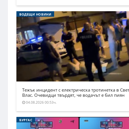
ВОДЕЩИ НОВИНИ
Тежък инцидент с електрическа тротинетка в Све
Влас. Очевидци твърдят, че водачът е бил пиян
04.08.2026 00:53ч.
БУРГАС