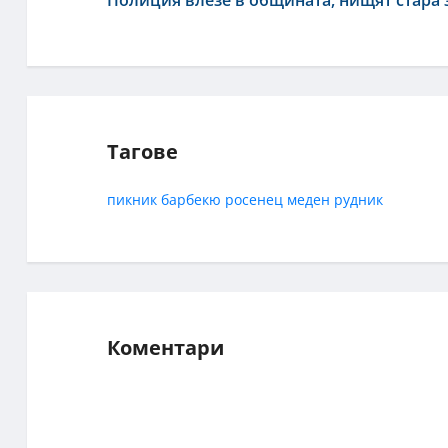
Полиция влезе в общината, нищят стара 
Тагове
пикник
барбекю
росенец
меден рудник
Коментари