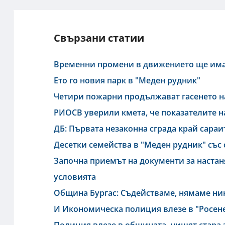
Свързани статии
Временни промени в движението ще има
Ето го новия парк в "Меден рудник"
Четири пожарни продължават гасенето на
РИОСВ уверили кмета, че показателите н
ДБ: Първата незаконна сграда край сараи
Десетки семейства в "Меден рудник" със с
Започна приемът на документи за настаня
условията
Община Бургас: Съдействаме, нямаме ник
И Икономическа полиция влезе в "Росен