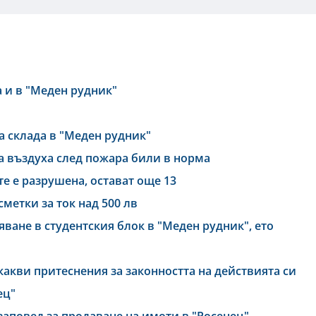
 и в "Меден рудник"
 склада в "Меден рудник"
а въздуха след пожара били в норма
те е разрушена, остават още 13
метки за ток над 500 лв
ване в студентския блок в "Меден рудник", ето
акви притеснения за законността на действията си
ец"