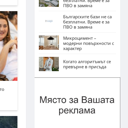
безплатни. Време е за
ПВО в замяна
Българските бази не са
безплатни. Време е за
ПВО в замяна
Микроцимент –
модерни повърхности с
характер
Когато алгоритъмът се
превърне в присъда
то