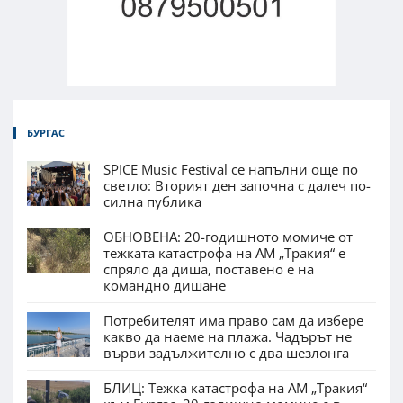
БУРГАС
SPICE Music Festival се напълни още по
светло: Вторият ден започна с далеч по-
силна публика
ОБНОВЕНА: 20-годишното момиче от
тежката катастрофа на АМ „Тракия“ е
спряло да диша, поставено е на
командно дишане
Потребителят има право сам да избере
какво да наеме на плажа. Чадърът не
върви задължително с два шезлонга
БЛИЦ: Тежка катастрофа на АМ „Тракия“