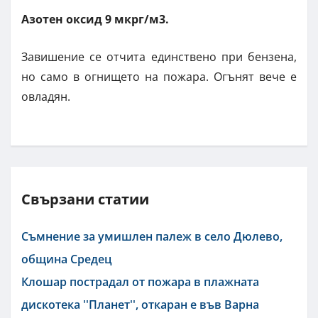
Азотен оксид 9 мкрг/м3.
Завишение се отчита единствено при бензена,
но само в огнището на пожара. Огънят вече е
овладян.
Свързани статии
Съмнение за умишлен палеж в село Дюлево,
община Средец
Клошар пострадал от пожара в плажната
дискотека ''Планет'', откаран е във Варна