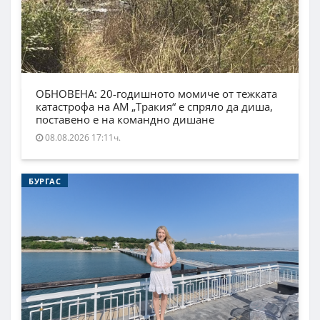
ОБНОВЕНА: 20-годишното момиче от тежката
катастрофа на АМ „Тракия“ е спряло да диша,
поставено е на командно дишане
08.08.2026 17:11ч.
БУРГАС