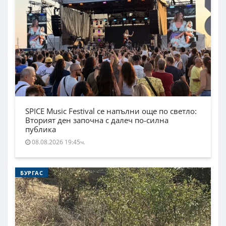
SPICE Music Festival се напълни още по светло:
Вторият ден започна с далеч по-силна
публика
08.08.2026 19:45ч.
БУРГАС