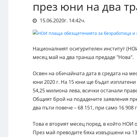
през юни на два т
15.06.2020г. 14:42ч.
Националният осигурителен институт (НО
месец май на два транша предаде "Нова".
Освен на обичайната дата в средата на м
юни 2020 г. На 15 юни ще бъдат изплатени
54,25 милиона лева, всички останали прав
Общият брой на подадените заявления през
два пъти повече – 68 151, при само 16 908 
Това е вторият месец поред, в който НОИ 
През май преводите бяха извършени на 13-