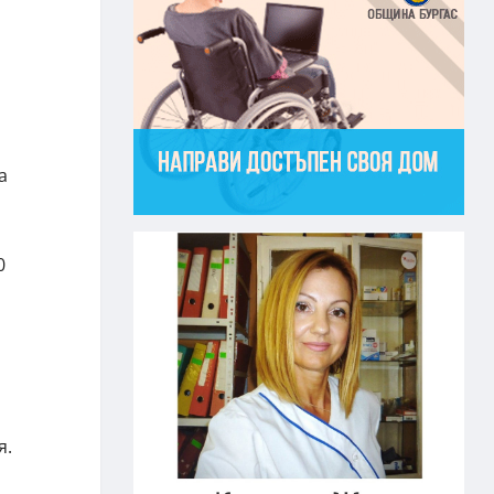
а
0
я.