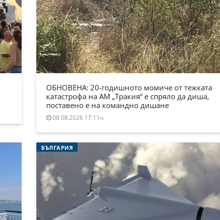
ОБНОВЕНА: 20-годишното момиче от тежката
катастрофа на АМ „Тракия“ е спряло да диша,
поставено е на командно дишане
08.08.2026 17:11ч.
БЪЛГАРИЯ