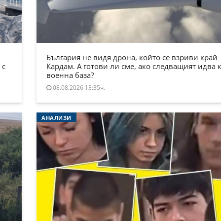
България не видя дрона, който се взриви край
 с
Кардам. А готови ли сме, ако следващият идва 
военна база?
08.08.2026 13:35ч.
АНАЛИЗИ