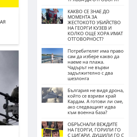
КАКВО СЕ ЗНАЕ ДО
МОМЕНТА ЗА
АЯ
ЖЕСТОКОТО УБИЙСТВО
НА ГЕОРГИ КУЗЕВ И
КОЛКО ОЩЕ ХОРА ИМАТ
ОТГОВОРНОСТ?
Потребителят има право
сам да избере какво да
наеме на плажа.
Чадърът не върви
задължително с два
шезлонга
България не видя дрона,
който се взриви край
Кардам. А готови ли сме,
ако следващият идва
към военна база?
ОБРЪСНАЛИ ВЕЖДИТЕ
НА ГЕОРГИ, ГОРИЛИ ГО
С ЦИГАРИ, ДУШИЛИ ГО С