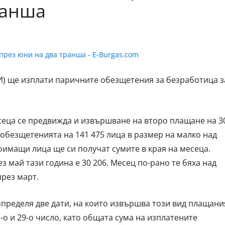
ранша
И) ще изплати паричните обезщетения за безработица з
есеца се предвижда и извършване на второ плащане на 3
 обезщетенията на 141 475 лица в размер на малко над
оимащи лица ще си получат сумите в края на месеца.
 май тази година е 30 206. Месец по-рано те бяха над
през март.
определя две дати, на които извършва този вид плащани
о и 29-о число, като общата сума на изплатените