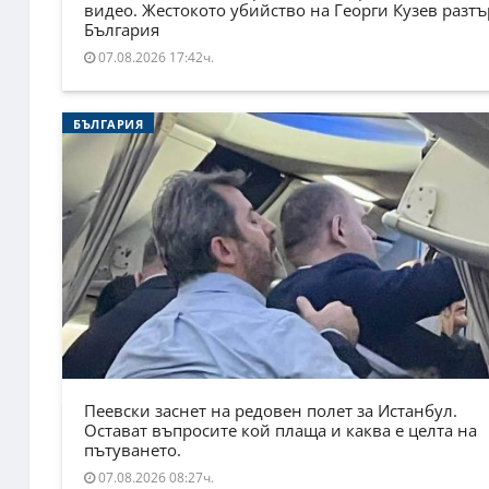
видео. Жестокото убийство на Георги Кузев разт
България
07.08.2026 17:42ч.
БЪЛГАРИЯ
Пеевски заснет на редовен полет за Истанбул.
Остават въпросите кой плаща и каква е целта на
пътуването.
07.08.2026 08:27ч.