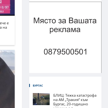
ече е
а на
БУРГАС
БЛИЦ: Тежка катастрофа
на АМ „Тракия“ към
Бургас, 20-годишно