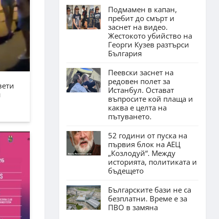
Подмамен в капан,
пребит до смърт и
заснет на видео.
Жестокото убийство на
Георги Кузев разтърси
България
Пеевски заснет на
редовен полет за
вети
Истанбул. Остават
н
въпросите кой плаща и
каква е целта на
пътуването.
52 години от пуска на
първия блок на АЕЦ
„Козлодуй“. Между
историята, политиката и
бъдещето
Българските бази не са
безплатни. Време е за
ПВО в замяна