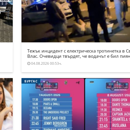
Тежък инцидент с електрическа тротинетка в С
Влас. Очевидци твърдят, че водачът е бил пия
04.08.2026 00:53ч.
БУРГАС