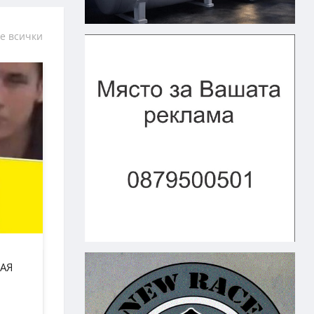
е всички
АЯ