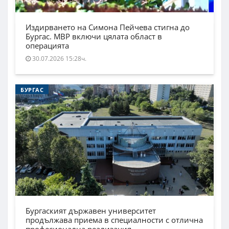
Издирването на Симона Пейчева стигна до
Бургас. МВР включи цялата област в
операцията
30.07.2026 15:28ч.
БУРГАС
Бургаският държавен университет
продължава приема в специалности с отлична