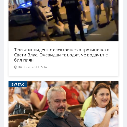
Тежък инцидент с електрическа тротинетка в
Свети Влас. Очевидци твърдят, че водачът е
бил пиян
04.08.2026 00:53ч.
БУРГАС