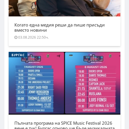
Когато една медия реши да пише присъди
вместо новини
03.08.2026 22:50ч.
БУРГАС
Пълната програма на SPICE Music Festival 2026
вече е тук! Бургас отново ще бъде музикалната