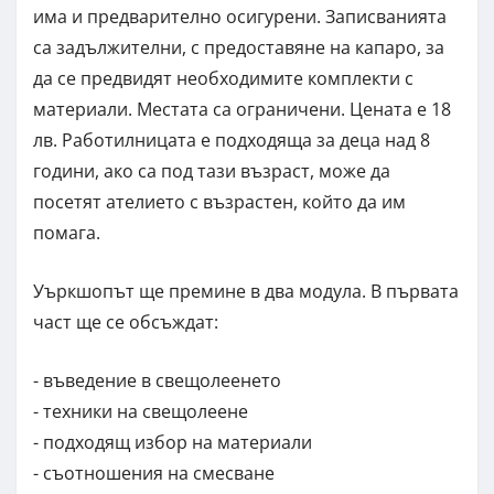
има и предварително осигурени. Записванията
са задължителни, с предоставяне на капаро, за
да се предвидят необходимите комплекти с
материали. Местата са ограничени. Цената е 18
лв. Работилницата е подходяща за деца над 8
години, ако са под тази възраст, може да
посетят ателието с възрастен, който да им
помага.
Уъркшопът ще премине в два модула. В първата
част ще се обсъждат:
- въведение в свещолеенето
- техники на свещолеене
- подходящ избор на материали
- съотношения на смесване