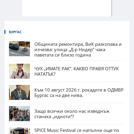
БУРГАС
Общината ремонтира, ВиК разкопава и
изчезва: улица „Д-р Нидер“ чака
паветата си близо година
ЧУХ „ИМАТЕ РАК“. КАКВО ПРАВЯ ОТТУК
НАТАТЪК?
Към 10 август 2026 г. рокадите в ОДМВР
Бургас са на две нива.
Защо всички около нас изведнъж
станаха „идиоти“?
SPICE Music Festival се напълни още по