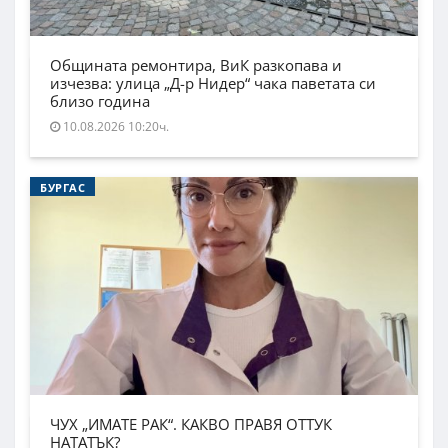
Общината ремонтира, ВиК разкопава и
изчезва: улица „Д-р Нидер“ чака паветата си
близо година
10.08.2026 10:20ч.
БУРГАС
ЧУХ „ИМАТЕ РАК“. КАКВО ПРАВЯ ОТТУК
НАТАТЪК?