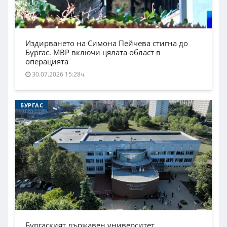
Издирването на Симона Пейчева стигна до
Бургас. МВР включи цялата област в
операцията
30.07.2026 15:28ч.
БУРГАС
Бургаският държавен университет