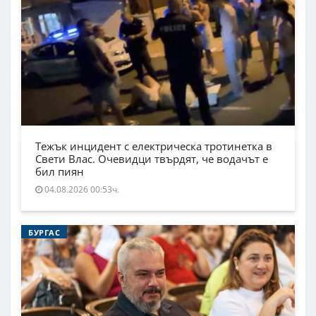
Тежък инцидент с електрическа тротинетка в
Свети Влас. Очевидци твърдят, че водачът е
бил пиян
04.08.2026 00:53ч.
БУРГАС