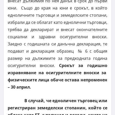
внесат дължимия по нея данък в срок до първи
юни. Също до края на юни е срокът, в който
едноличните търговци и земеделските стопани,
избрали да се облагат като еднолични търговци,
трябва да декларират и внесат окончателните
социални и здравни осигурителни вноски.
Заедно с годишната си данъчна декларация, те
подават и декларация образец № 6 с общия
размер на дължимите за предходната година
осигурителни вноски.
Срокът за годишно
изравняване на осигурителните вноски за
физическите лица обаче остава непроменен
– 30 април.
В случай, че едноличен търговец или
регистриран земеделски стопанин, който се
облага като ЕТ, е получил и доходи, които не