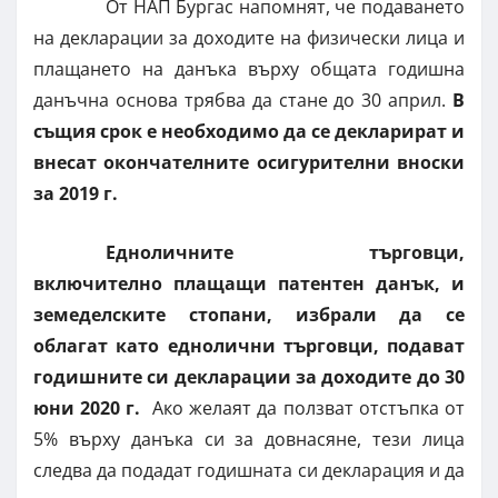
От НАП Бургас напомнят, че подаването
на декларации за доходите на физически лица и
плащането на данъка върху общата годишна
данъчна основа трябва да стане до 30 април.
В
същия срок е необходимо да се декларират и
внесат окончателните осигурителни вноски
за 2019 г.
Едноличните търговци,
включително плащащи патентен данък, и
земеделските стопани, избрали да се
облагат като еднолични търговци, подават
годишните си декларации за доходите до 30
юни 2020 г.
Ако желаят да ползват отстъпка от
5% върху данъка си за довнасяне, тези лица
следва да подадат годишната си декларация и да