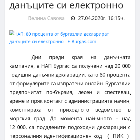
данъците си електронно
Велина Савова
27.04.2020г. 16:15ч.
Дни преди края на данъчната
кампания, в НАП Бургас са получени над 20 000
годишни данъчни декларации, като 80 процента
от формулярите са изпратени онлайн. Бургазлии
предпочитат по-бързия, лесен и спестяващ
време и пряк контакт с администрацията начин,
коментираха от приходното ведомство в
морския град. До момента най-много – над
12 000, са подадените подоходни декларации с
персоналния идентификационен код
(
ПИК
)