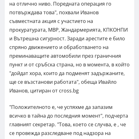
на отлично ниво. Поредната операция го
потвърждава това", похвали Иванов
съвместната акция с участието на
прокуратурата, МВР, Жандармерията, КПКОНПИ
и Вътрешна сигурност. Заради арестите е било
спряно движението и обработването на
преминаващите автомобили през граничния
пункт и от сръбска страна, но в момента, в който
"дойдат хора, които да подменят задържаните,
ще се възстанови работата", обеща Ивайло
Иванов, цитиран от cross.bg
"Положителното е, че успяхме да запазим
всичко в тайна до последния момент", подчерта
главният секретар. "Това, което се случва, е , че
се провежда разследване под надзора на