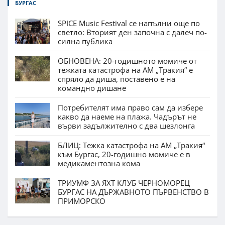
БУРГАС
SPICE Music Festival се напълни още по
светло: Вторият ден започна с далеч по-
силна публика
ОБНОВЕНА: 20-годишното момиче от
тежката катастрофа на АМ „Тракия“ е
спряло да диша, поставено е на
командно дишане
Потребителят има право сам да избере
какво да наеме на плажа. Чадърът не
върви задължително с два шезлонга
БЛИЦ: Тежка катастрофа на АМ „Тракия“
към Бургас, 20-годишно момиче е в
медикаментозна кома
ТРИУМФ ЗА ЯХТ КЛУБ ЧЕРНОМОРЕЦ
БУРГАС НА ДЪРЖАВНОТО ПЪРВЕНСТВО В
ПРИМОРСКО