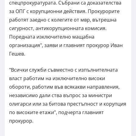
спецпрокуратурата. Събрани са доказателства
за ОПГ с корупционни действия. Прокурорите
работят заедно с колегите от мвр, вътрешна
сигурност, антикорупционната комисия.
Поредната изключително мащабна
организация", заяви и главният прокурор Иван
Гешев.
"Всички служби съвместно с изпълнителната
власт работим на изключително високи
обороти, работим във всякакви направления,
независимо дали ства въпрос за министри
олигарси или за битова престъпност и корупция
по високите етажи", подчерта главният
прокурор.