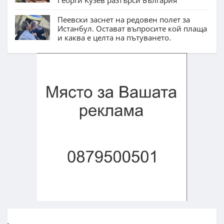
Георги Кузев разтърси България
Пеевски заснет на редовен полет за
Истанбул. Остават въпросите кой плаща
и каква е целта на пътуването.