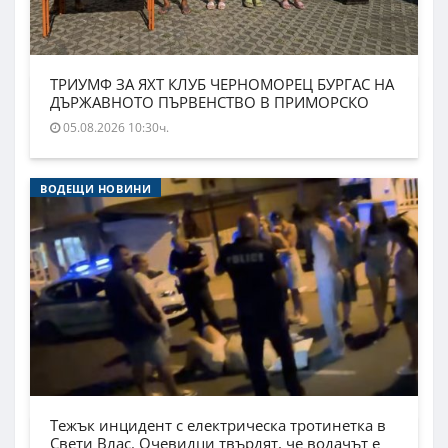
ТРИУМФ ЗА ЯХТ КЛУБ ЧЕРНОМОРЕЦ БУРГАС НА
ДЪРЖАВНОТО ПЪРВЕНСТВО В ПРИМОРСКО
05.08.2026 10:30ч.
ВОДЕЩИ НОВИНИ
Тежък инцидент с електрическа тротинетка в
Свети Влас. Очевидци твърдят, че водачът е