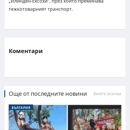
„Илинден-Ексохи“, през който преминава
тежкотоварният транспорт.
Коментари
Още от последните новини
Вижте всички
БЪЛГАРИЯ