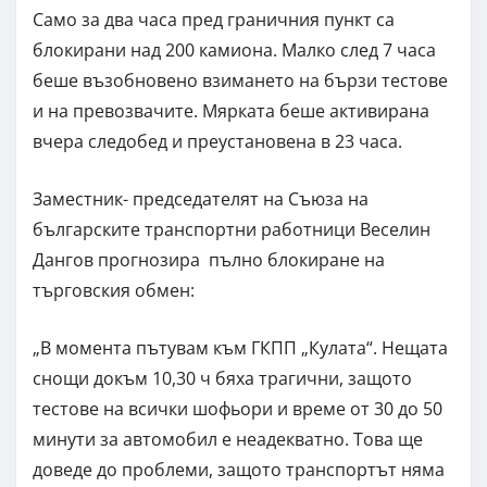
Само за два часа пред граничния пункт са
блокирани над 200 камиона. Малко след 7 часа
беше възобновено взимането на бързи тестове
и на превозвачите. Мярката беше активирана
вчера следобед и преустановена в 23 часа.
Заместник- председателят на Съюза на
българските транспортни работници Веселин
Дангов прогнозира пълно блокиране на
търговския обмен:
„В момента пътувам към ГКПП „Кулата“. Нещата
снощи докъм 10,30 ч бяха трагични, защото
тестове на всички шофьори и време от 30 до 50
минути за автомобил е неадекватно. Това ще
доведе до проблеми, защото транспортът няма