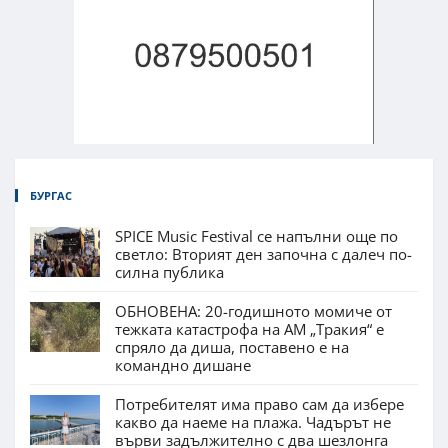
БУРГАС
SPICE Music Festival се напълни още по
светло: Вторият ден започна с далеч по-
силна публика
ОБНОВЕНА: 20-годишното момиче от
тежката катастрофа на АМ „Тракия“ е
спряло да диша, поставено е на
командно дишане
Потребителят има право сам да избере
какво да наеме на плажа. Чадърът не
върви задължително с два шезлонга