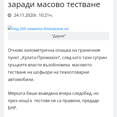
заради масово тестване
24.11.2020г. 10:21ч.
"Дарик"
Отново километрична опашка на граничния
пункт „Кулата-Промахон“, след като тази сутрин
гръцките власти възобновиха масовото
тестване на шофьори на тежкотоварни
автомобили.
Мярката беше въведена вчера следобед, но
през нощта тестове не са правени, предаде
БНР.