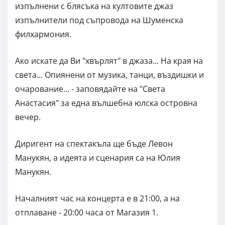
изпълнени с блясъка на култовите джаз
изпълнители под съпровода на Шуменска
филхармония.
Ако искате да Ви "хвърлят" в джаза... На края на
света... Опиянени от музика, танци, въздишки и
очарование... - заповядайте на "Света
Анастасия" за една вълшебна юлска островна
вечер.
Диригент на спектакъла ще бъде Левон
Манукян, а идеята и сценария са на Юлия
Манукян.
Началният час на концерта е в 21:00, а на
отплаване - 20:00 часа от Магазия 1.