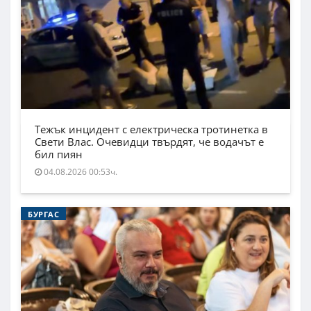
Тежък инцидент с електрическа тротинетка в
Свети Влас. Очевидци твърдят, че водачът е
бил пиян
04.08.2026 00:53ч.
БУРГАС