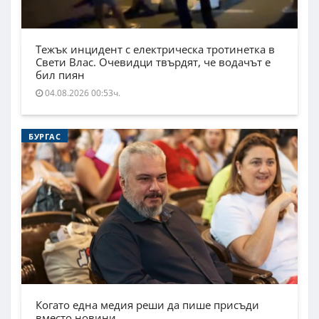
Тежък инцидент с електрическа тротинетка в
Свети Влас. Очевидци твърдят, че водачът е
бил пиян
04.08.2026 00:53ч.
БУРГАС
Когато една медия реши да пише присъди
вместо новини