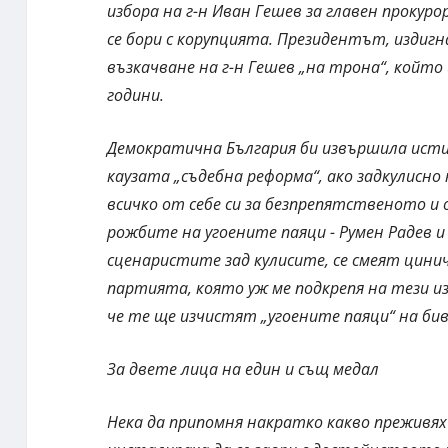
избора на г-н Иван Гешев за главен прокур
се бори с корупцията. Президентът, издиг
възкачване на г-н Гешев „на трона“, койт
години.
Демократична България би извършила исти
каузата „съдебна реформа“, ако задкулисно 
всичко от себе си за безпрепятственото и
рожбите на угоените паяци - Румен Радев и
сценаристите зад кулисите, се смеят цини
партията, която уж ме подкрепя на тези из
че те ще изчистят „угоените паяци“ на б
За двете лица на един и същ медал
Нека да припомня накратко какво преживях