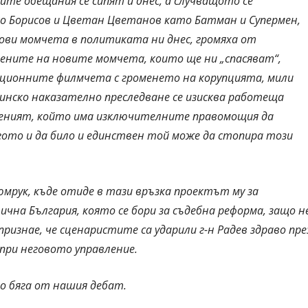
те обещания се сипят и днес, а случващото се
йко Борисов и Цветан Цветанов като Батман и Супермен,
ови момчета в политиката ни днес, громяха от
рените на новите момчета, които ще ни „спасяват“,
ационните филмчета с громенето на корупцията, мили
стинско наказателно преследване се изисква работеща
веният, който има изключителните правомощия да
гото и да било и единствен той може да стопира този
юмрук, къде отиде в тази връзка проектът му за
чна България, която се бори за съдебна реформа, защо н
признае, че сценаристите са ударили г-н Радев здраво пре
 при неговото управление.
то бяга от нашия дебат.