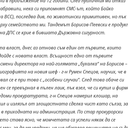
и в продължение на 12 години. След публичния ми отказ
 забравили, нека си припомнят СМС-ът, който Бойко
на ВСС), последва див, по животински примитивен, но пък
рху семейството ми. Тандемът Борисов-Пеевски е продук
на ДПС се крие в бившата Държавна сигурност.
та власт, днес аз отново съм един от първите, които
 дойде с новата власт. Всъщност едно от първите
смени директора на най-голямата „бухалка“ на Борисов –
графията на новия шеф - г-н Румен Спецов, научих, че в
л се е при това с „особени случаи“. След това обаче си
се превърнал в пълен лаик, пък взел, че си купил и фирм
едоми прокуратурата, г-н Спецов намерил клошар, на
ил и излязъл от злощастната сделка чист като сълза, за
он в приходната ни администрация. По стар прокурорски
оето става ясно, че момчетата са успели някак да се
с мен, за да ме уведоми, че ще обжалва решенията на съд