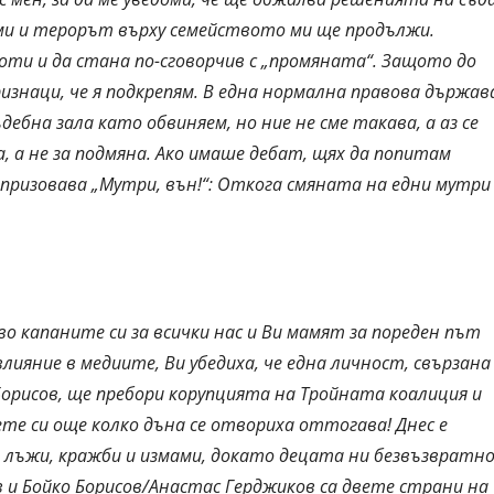
 ми и терорът върху семейството ми ще продължи.
боти и да стана по-сговорчив с „промяната“. Защото до
изнаци, че я подкрепям. В една нормална правова държав
дебна зала като обвиняем, но ние не сме такава, а аз се
а, а не за подмяна. Ако имаше дебат, щях да попитам
ризовава „Мутри, вън!“: Откога смяната на едни мутри 
во капаните си за всички нас и Ви мамят за пореден път
лияние в медиите, Ви убедиха, че една личност, свързана
Борисов, ще пребори корупцията на Тройната коалиция и
те си още колко дъна се отвориха оттогава! Днес е
йни лъжи, кражби и измами, докато децата ни безвъзвратн
в и Бойко Борисов/Анастас Герджиков са двете страни на