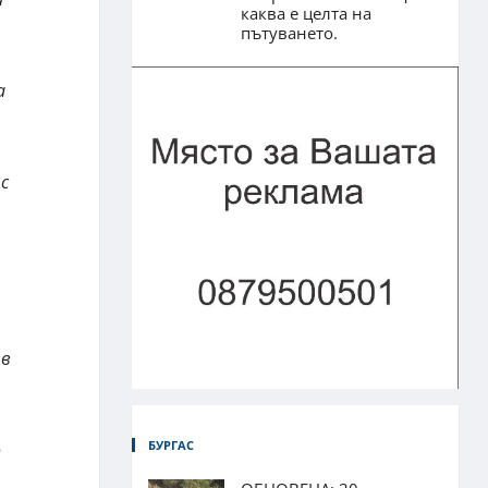
каква е целта на
пътуването.
а
с
 в
БУРГАС
о