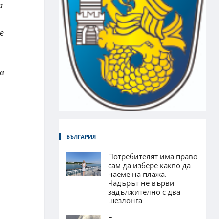
а
е
 в
БЪЛГАРИЯ
,
Потребителят има право
сам да избере какво да
наеме на плажа.
Чадърът не върви
задължително с два
шезлонга