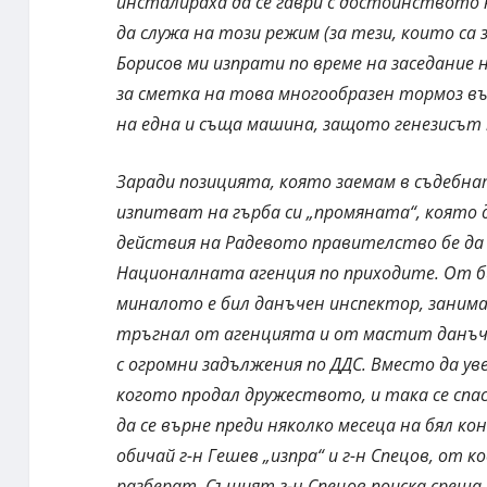
инсталираха да се гаври с достойнството н
да служа на този режим (за тези, които са
Борисов ми изпрати по време на заседание 
за сметка на това многообразен тормоз въ
на една и съща машина, защото генезисът 
Заради позицията, която заемам в съдебна
изпитват на гърба си „промяната“, която
действия на Радевото правителство бе да 
Националната агенция по приходите. От био
миналото е бил данъчен инспектор, занимава
тръгнал от агенцията и от мастит данъчен 
с огромни задължения по ДДС. Вместо да ув
когото продал дружеството, и така се спас
да се върне преди няколко месеца на бял к
обичай г-н Гешев „изпра“ и г-н Спецов, от к
разберат. Същият г-н Спецов поиска среща 