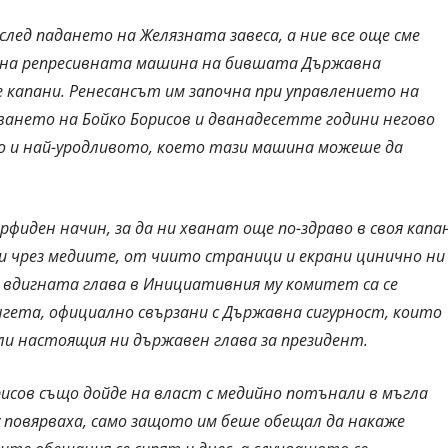
 след падането на Желязната завеса, а ние все още сме
ли на репресивната машина на бившата Държавна
 капани. Ренесансът им започна при управлението на
идването на Бойко Борисов и дванадесетте години негово
то и най-уродливото, което тази машина можеше да
рфиден начин, за да ни хванат още по-здраво в своя капан
и чрез медиите, от чиито страници и екрани цинично ни
до вдигната глава в Инициативния му комитет са се
енгета, официално свързани с Държавна сигурност, които
ли настоящия ни държавен глава за президент.
орисов също дойде на власт с медийно потънали в мъгла
му повярваха, само защото им беше обещал да накаже