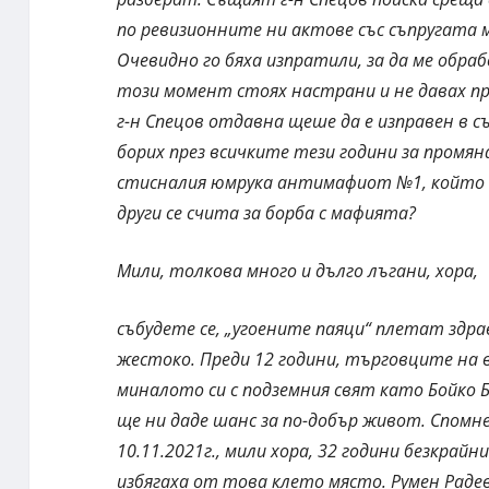
по ревизионните ни актове със съпругата
Очевидно го бяха изпратили, за да ме обра
този момент стоях настрани и не давах пр
г-н Спецов отдавна щеше да е изправен в съ
борих през всичките тези години за промян
стисналия юмрука антимафиот №1, който п
други се счита за борба с мафията?
Мили, толкова много и дълго лъгани, хора,
събудете се, „угоените паяци“ плетат здра
жестоко. Преди 12 години, търговците на в
миналото си с подземния свят като Бойко 
ще ни даде шанс за по-добър живот. Спомне
10.11.2021г., мили хора, 32 години безкра
избягаха от това клето място. Румен Раде