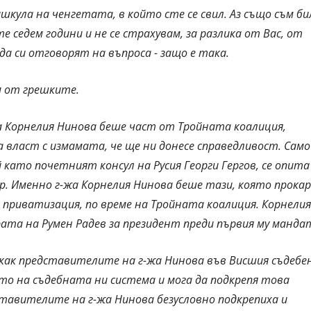
ашкула на ченгетата, в който сте се свил. Аз също съм би
седем години и не се страхувам, за разлика от Вас, от
а си отговорят на въпроса - защо е така.
м от грешките.
жа Корнелия Нинова беше част от Тройната коалиция,
 власт с измамата, че ще ни донесе справедливост. Само
 като почетният консул на Русия Георги Гергов, се опита
р. Именно г-жа Корнелия Нинова беше тази, която прока
 приватизация, по време на Тройната коалиция. Корнелия
рата на Румен Радев за президент преди първия му манда
 как представителите на г-жа Нинова във Висшия съдебе
то на съдебната ни система и мога да подкрепя това
тавителите на г-жа Нинова безусловно подкрепиха и