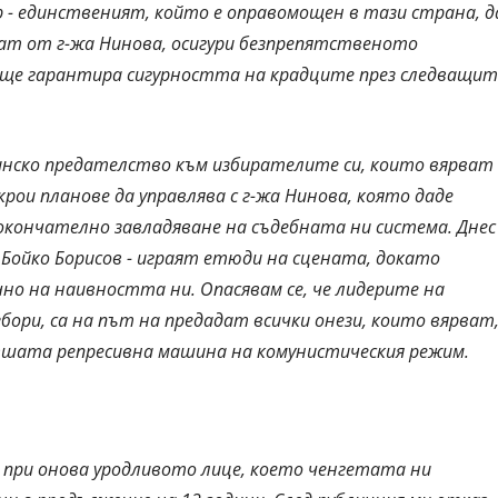
ор - единственият, който е оправомощен в тази страна, д
нат от г-жа Нинова, осигури безпрепятственото
о ще гарантира сигурността на крадците през следващит
нско предателство към избирателите си, които вярват
крои планове да управлява с г-жа Нинова, която даде
 окончателно завладяване на съдебната ни система. Днес
 Бойко Борисов - играят етюди на сцената, докато
чно на наивността ни. Опасявам се, че лидерите на
бори, са на път на предадат всички онези, които вярват
ившата репресивна машина на комунистическия режим.
 при онова уродливото лице, което ченгетата ни