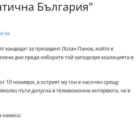
атична България"
т кандидат за президент Лозан Панов, който е
роени дни преди изборите той заподозря коалицията в
т 10 ноември, а острият му тон е насочен срещу
няколко пъти допусна в телевизионни интервюта, че е
а намеса: