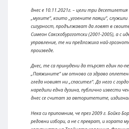
днес е 10.11.2021г. – цели три десетилетия
„мухите“, които „угоените паяци“, служи
сигурност, продължават да ловят в своите
Симеон Сакскобургготски (2001-2005), а с 
управление, те ни предложиха най-грозно
произведе.
Днес, те са принудени да търсят един по-пе
„Паяжините“ им отново са здраво оплетен
гледа новият ни „спасител“. До него с гор
наредили една дузина, публично извести ч
днес се считат за авторитетите, издигна
Нека си припомним, че през 2009 г. Бойко Б
редовни избори, а не с преврат, и хората 