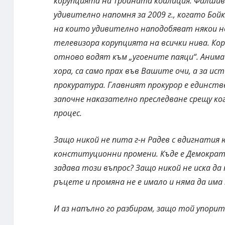
корупцията на Тройната коалиция. Фалшиви
удивително напомня за 2009 г., когато Бо
на които удивително наподобяват някои н
телевизора корупцията на всички нива. Ко
отново водят към „угоените паяци“. Аним
хора, са само прах във Вашите очи, а за и
прокуратура. Главният прокурор е единст
започне наказателно преследване срещу ко
процес.
Защо никой не пита г-н Радев с вдигнатия 
конституционни промени. Къде е Демократи
задава този въпрос? Защо никой не иска да 
ръцете и промяна не е имало и няма да има
И аз напълно го разбирам, защо той упори