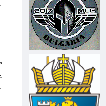
л
ра
т.
н