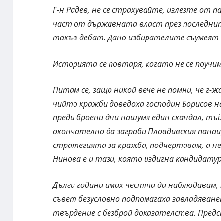
Г-н Радев, не се страхувайте, излезте от п
част от държавната власт през последните 
такъв дебат. Дано избирателите съумеят д
Историята се повтаря, когато не се поучи
Питам се, защо никой вече не помни, че г-
чийто кражби доведоха господин Борисов на
преди броени дни нашумя един скандал, тъй
окончателно да заграби Пловдивския панаи
стратегията за кражба, подчертавам, а не
Нинова е и тази, която издигна кандидату
Дълги години имах честта да наблюдавам,
съвет безусловно подпомагаха завладяване
твърдение с безброй доказателства. Предс