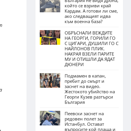
България не видя дрона,
който се взриви край
Кардам. А готови ли сме,
ако следващият идва
към военна база?
т
ОБРЪСНАЛИ ВЕЖДИТЕ
НА ГЕОРГИ, ГОРИЛИ ГО
С ЦИГАРИ, ДУШИЛИ ГО С
НАЙЛОНОВ ПЛИК.
НАКРАЯ ВЗЕЛИ ПАРИТЕ
МУ И ОТИШЛИ ДА ЯДАТ
ДЮНЕРИ
Подмамен в капан,
пребит до смърт и
заснет на видео.
а
Жестокото убийство на
Георги Кузев разтърси
България
Пеевски заснет на
редовен полет за
Истанбул. Остават
въпросите кой плаща и
а