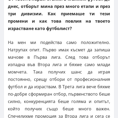
днес, отборът мина през много етапи и през
три дивизии. Как приемаше ти тези
промени и как това повлия на твоето
израстване като футболист?
На мен ми подейства само положително.
Натрупах опит. Първо имах късмет да запиша
мачове в Първа лига. След това отборът
изпадна във Втора лига и бяхме само млади
момчета. Така получих шанс да играя
постоянно, срещу отбори от професионалния
футбол и да израствам. В Трета лига вече бяхме
по-добре сформиран отбор, първенството беше
силно, конкуренцията беше голяма и опитът,
който получих също беше много важен.
Спечелихме промоция за Втора лига и сега се