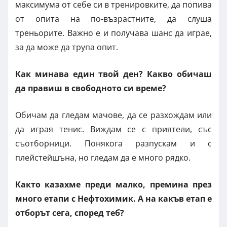
максимума от себе си в тренировките, да попива
от опита на по-възрастните, да слуша
треньорите. Важно е и получава шанс да играе,
за да може да трупа опит.
Как минава един твой ден? Какво обичаш
да правиш в свободното си време?
Обичам да гледам мачове, да се разхождам или
да играя тенис. Виждам се с приятели, със
съотборници. Понякога разпускам и с
плейстейшъна, но гледам да е много рядко.
Както казахме преди малко, премина през
много етапи с Нефтохимик. А на какъв етап е
отборът сега, според теб?