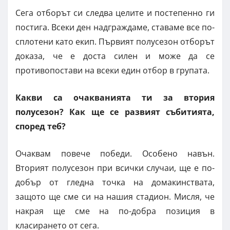
Сега отборът си следва целите и постепенно ги
постига. Всеки ден надграждаме, ставаме все по-
сплотени като екип. Първият полусезон отборът
доказа, че е доста силен и може да се
противопостави на всеки един отбор в групата.
Какви са очакванията ти за втория
полусезон? Как ще се развият събитията,
според теб?
Очаквам повече победи. Особено навън.
Вторият полусезон при всички случаи, ще е по-
добър от гледна точка на домакинствата,
защото ще сме си на нашия стадион. Мисля, че
накрая ще сме на по-добра позиция в
класирането от сега.