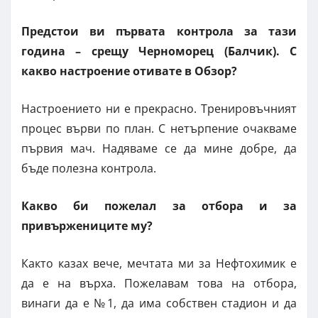
Предстои ви първата контрола за тази
година – срещу Черноморец (Балчик). С
какво настроение отивате в Обзор?
Настроението ни е прекрасно. Тренировъчният
процес върви по план. С нетърпение очакваме
първия мач. Надяваме се да мине добре, да
бъде полезна контрола.
Какво би пожелал за отбора и за
привържениците му?
Както казах вече, мечтата ми за Нефтохимик е
да е на върха. Пожелавам това на отбора,
винаги да е №1, да има собствен стадион и да