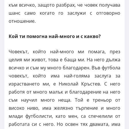
към всичко, защото разбрах, че човек получава
шанс само когато го заслужи с отговорно
отношение.
Кой ти помогна най-много и с какво?
Човекът, който най-много ми помага, през
целия ми живот, това е баща ми. На него дължа
всичко и съм му много благодарен. Във футбола
човекът, който има най-голяма заслуга за
израстването ми, е Николай Кръстев. С него
работя от много малък и благодарение на него
съм научил много неща. Той е треньор от
високо ниво, има желязно търпение и много
млади футболисти, като мен, са спечелили от
работата си с него. Но освен тях двамата, има