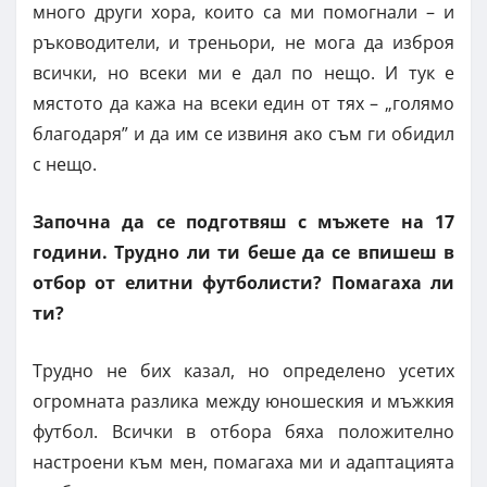
много други хора, които са ми помогнали – и
ръководители, и треньори, не мога да изброя
всички, но всеки ми е дал по нещо. И тук е
мястото да кажа на всеки един от тях – „голямо
благодаря” и да им се извиня ако съм ги обидил
с нещо.
Започна да се подготвяш с мъжете на 17
години. Трудно ли ти беше да се впишеш в
отбор от елитни футболисти? Помагаха ли
ти?
Трудно не бих казал, но определeно усетих
огромната разлика между юношеския и мъжкия
футбол. Всички в отбора бяха положително
настроени към мен, помагаха ми и адаптацията