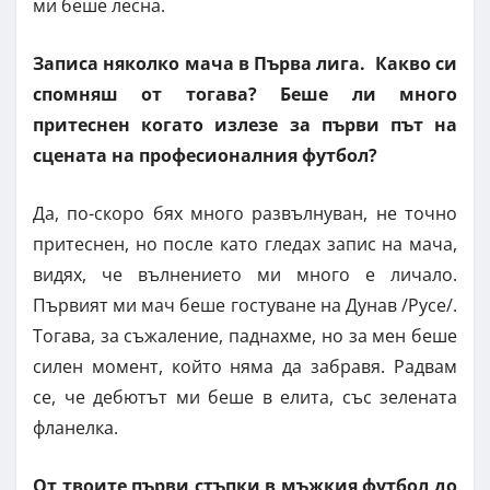
ми беше лесна.
Записа няколко мача в Първа лига. Какво си
спомняш от тогава? Беше ли много
притеснен когато излезе за първи път на
сцената на професионалния футбол?
Да, по-скоро бях много развълнуван, не точно
притеснен, но после като гледах запис на мача,
видях, че вълнението ми много е личало.
Първият ми мач беше гостуване на Дунав /Русе/.
Тогава, за съжаление, паднахме, но за мен беше
силен момент, който няма да забравя. Радвам
се, че дебютът ми беше в елита, със зелената
фланелка.
От твоите първи стъпки в мъжкия футбол до