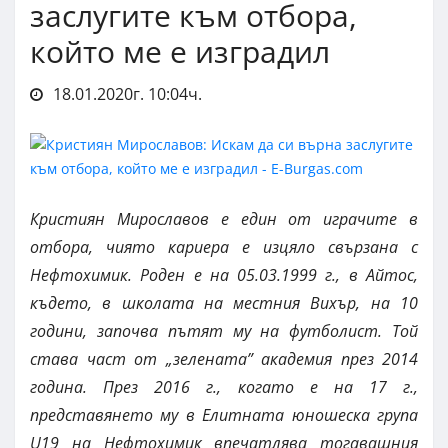
заслугите към отбора,
който ме е изградил
18.01.2020г. 10:04ч.
Кристиян Мирославов е един от играчите в
отбора, чиято кариера е изцяло свързана с
Нефтохимик. Роден е на 05.03.1999 г., в Айтос,
където, в школата на местния Вихър, на 10
години, започва пътят му на футболист. Той
става част от „зелената” академия през 2014
година. През 2016 г., когато е на 17 г.,
представянето му в Елитната юношеска група
U19 на Нефтохимик впечатлява тогавашния