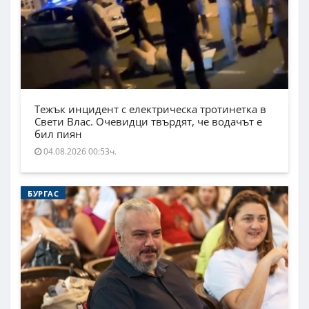
Тежък инцидент с електрическа тротинетка в
Свети Влас. Очевидци твърдят, че водачът е
бил пиян
04.08.2026 00:53ч.
БУРГАС