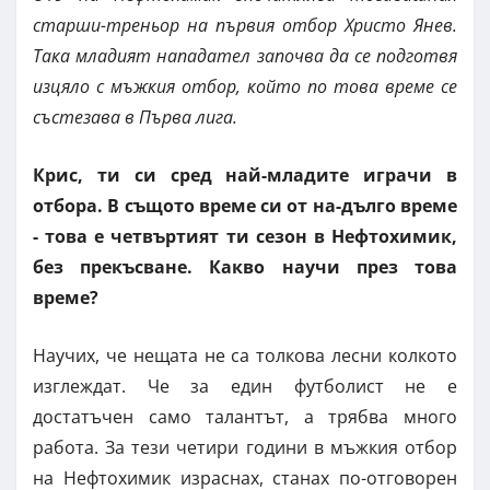
старши-треньор на първия отбор Христо Янев.
Така младият нападател започва да се подготвя
изцяло с мъжкия отбор, който по това време се
състезава в Първа лига.
Крис, ти си сред най-младите играчи в
отбора. В същото време си от на-дълго време
- това е четвъртият ти сезон в Нефтохимик,
без прекъсване. Какво научи през това
време?
Нaучих, че нещата не са толкова лесни колкото
изглеждат. Че за един футболист не е
достатъчен само талантът, а трябва много
работа. За тези четири години в мъжкия отбор
на Нефтохимик израснах, станах по-отговорен