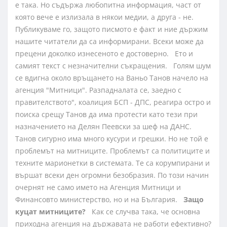
е така. Но съдържа любопитна информация, част от
която вече е излизала в някои медии, а друга - не.
Публикуваме го, защото писмото е факт и ние държим
нашите читатели да са информирани. Всеки може да
прецени доколко изнесеното е достоверно. Ето и
самият текст с незначителни съкращения. Голям шум
се вдигна около връщането на Ваньо Танов начело на
агенция "Митници". Разпадналата се, заедно с
правителството", коалиция БСП - ДПС, реагира остро и
поиска срещу Танов да има протести като тези при
назначението на Делян Пеевски за шеф на ДАНС.
Танов сигурно има много кусури и грешки. Но не той е
проблемът на митниците. Проблемът са политиците и
техните марионетки в системата. Те са корумпирани и
вършат всеки ден огромни безобразия. По този начин
очернят не само името на Агенция Митници и
Финансовто министерство, но и на България.
Защо
куцат митниците?
Как се случва така, че основна
приходна агенция на държавата не работи ефективно?