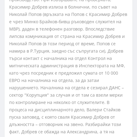
Красимир Добрев излиза в болнични, по съвет на
Николай Попов (връзката на Попов с Красимир Добрев
е чрез Минко Брайков-бивш ръководен служител на
МВР), даден в телефонен разговор. Впоследствие
липсва комуникация от страна на Красимир Добрев и
Николай Попов (в този период от време, Попов се
намира в Р.Турция, заедно със съпругата си), Добрев
търси контакт с началника на отдел Контрол на
митническата администрация в Инспектората на МФ,
като чрез посредник е предложил сумата от 10 000
ЕВРО на началника на отдела, за да затаи
нарушението. Началника на отдела е сезирал ДАНС –
сектор "Корупция" за случая и от там са взели мерки
по контролиране на няколко от служителите. В
процеса на дисциплинарното дело, Валери Стайков
пуска заповед, с която сваля Красимир Добрев от
длъжността – отговорник на звено. Разбирайки този
факт, Добрев се обажда на Александрина, а тя на