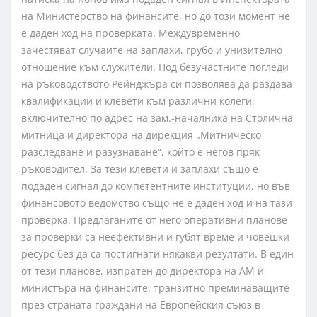
на Министерство на финансите, но до този момент не
е даден ход на проверката. Междувременно
зачестяват случаите на заплахи, грубо и унизително
отношение към служители. Под безучастните погледи
на ръководството Рейнджъра си позволява да раздава
квалификации и клевети към различни колеги,
включително по адрес на зам.-началника на Столична
митница и директора на дирекция „Митническо
разследване и разузнаване“, който е негов пряк
ръководител. За тези клевети и заплахи също е
подаден сигнал до компетентните институции, но във
финансовото ведомство също не е даден ход и на тази
проверка. Предлаганите от него оперативни планове
за проверки са неефективни и губят време и човешки
ресурс без да са постигнати някакви резултати. В един
от тези планове, изпратен до директора на АМ и
министъра на финансите, транзитно преминаващите
през страната граждани на Европейския съюз в