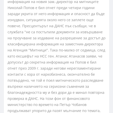
информация на новия зам.-директор на митниците
Николай Попов е бил отнет преди четири години
заради укрита от него информация и опасност да бъде
изнудван, ситуацията около него се заплете още
повече. Пресцентърът на ДАНС пък съобщи, че в
службата "не са постъпили документи за извършване
на проучване за издаване на разрешение за достъп до
класифицирана информация на заместник-директора
на Агенция "Митници". Така по-малко от седмица, след
като ексшефът на НСС ген. Атанас Атанасов заяви, че
допускът до секретна информация на Попов е бил
отнет през 2009 г. заради негови нерегламентирани
контакти с хора от наркобизнеса, окончателно бе
потвърдено, че той е поел митническото разследване
въпреки наличието на сериозни съмнения за
благонадеждността му и без дори да е минал повторна
проверка в ДАНС. На този фон от финансовото
министерство по времето на Петър Чобанов
продължават упорито да пазят мълчание по темата,