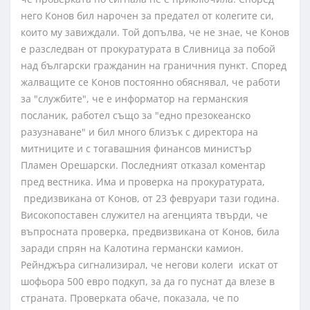
него Конов бил нарочен за предател от колегите си,
които му завиждали. Той допълва, че не знае, че Конов
е разследван от прокуратурата в Сливница за побой
над български гражданин на граничния пункт. Според
жалващите се Конов постоянно обяснявал, че работи
за "службите", че е информатор на германския
посланик, работел също за "едно презокеанско
разузнаване" и бил много близък с директора на
митниците и с тогавашния финансов министър
Пламен Орешарски. Последният отказал коментар
пред вестника. Има и проверка на прокуратурата,
предизвикана от Конов, от 23 февруари тази година.
Високопоставен служител на агенцията твърди, че
въпросната проверка, предвизвикана от Конов, била
заради спрян на Калотина германски камион.
Рейнджъра сигнализирал, че негови колеги искат от
шофьора 500 евро подкуп, за да го пуснат да влезе в
страната. Проверката обаче, показала, че по