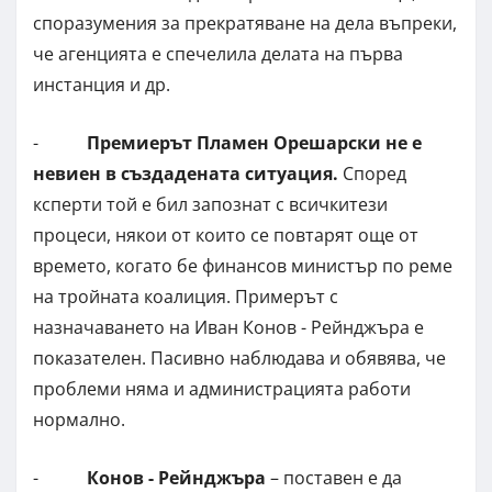
споразумения за прекратяване на дела въпреки,
че агенцията е спечелила делата на първа
инстанция и др.
-
Премиерът Пламен Орешарски не е
невиен в създадената ситуация.
Според
ксперти той е бил запознат с всичкитези
процеси, някои от които се повтарят още от
времето, когато бе финансов министър по реме
на тройната коалиция. Примерът с
назначаването на Иван Конов - Рейнджъра е
показателен. Пасивно наблюдава и обявява, че
проблеми няма и администрацията работи
нормално.
-
Конов - Рейнджъра
– поставен е да