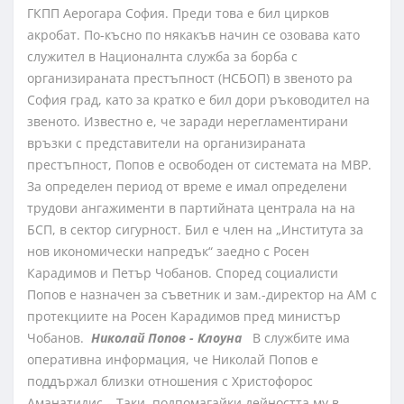
ГКПП Аерогара София. Преди това е бил цирков
акробат. По-късно по някакъв начин се озовава като
служител в Националнта служба за борба с
организираната престъпност (НСБОП) в звеното pа
София град, като за кратко е бил дори ръководител на
звеното. Известно е, че заради нерегламентирани
връзки с представители на организираната
престъпност, Попов е освободен от системата на МВР.
За определен период от време е имал определени
трудови ангажименти в партийната централа на на
БСП, в сектор сигурност. Бил е член на „Института за
нов икономически напредък“ заедно с Росен
Карадимов и Петър Чобанов. Според социалисти
Попов е назначен за съветник и зам.-директор на АМ с
протекциите на Росен Карадимов пред министър
Чобанов.
Николай Попов - Клоуна
В службите има
оперативна информация, че Николай Попов е
поддържал близки отношения с Христофорос
Аманатидис – Таки, подпомагайки дейността му в