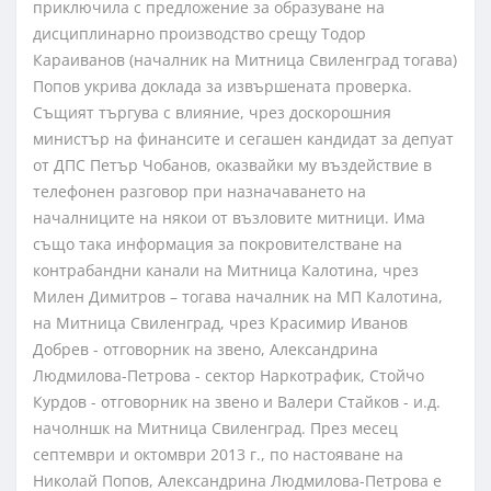
приключила с предложение за образуване на
дисциплинарно производство срещу Тодор
Караиванов (началник на Митница Свиленград тогава)
Попов укрива доклада за извършената проверка.
Същият търгува с влияние, чрез доскорошния
министър на финансите и сегашен кандидат за депуат
от ДПС Петър Чобанов, оказвайки му въздействие в
телефонен разговор при назначаването на
началниците на някои от възловите митници. Има
също така информация за покровителстване на
контрабандни канали на Митница Калотина, чрез
Милен Димитров – тогава началник на МП Калотина,
на Митница Свиленград, чрез Красимир Иванов
Добрев - отговорник на звено, Александрина
Людмилова-Петрова - сектор Наркотрафик, Стойчо
Курдов - отговорник на звено и Валери Стайков - и.д.
начолншк на Митница Свиленград. През месец
септември и октомври 2013 г., по настояване на
Николай Попов, Александрина Людмилова-Петрова е