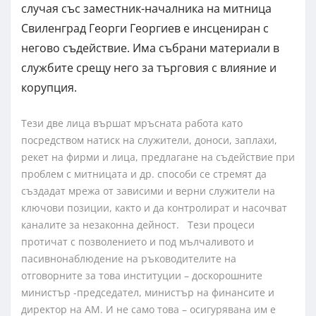
случая със заместник-началника на митница
Свиленград Георги Георгиев е инсцениран с
негово съдействие. Има събрани материали в
службите срещу него за търговия с влияние и
корупция.
Тези две лица вършат мръсната работа като
посредством натиск на служители, доноси, заплахи,
рекет на фирми и лица, предлагане на съдействие при
проблем с митницата и др. способи се стремят да
създадат мрежа от зависими и верни служители на
ключови позиции, както и да контролират и насочват
каналите за незаконна дейност. Тези процеси
протичат с позволението и под мълчаливото и
пасивнонаблюдение на ръководителите на
отговорните за това институции – доскорошните
министър -председател, министър на финансите и
директор на АМ. И не само това – осигурявана им е