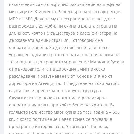
изключение само с изрично разрешение на шефа на
митниците. В момента Рейнджъра работи в дирекция
МРР в ЦМУ. Дадена му е неограничена власт да се
разпорежда с 25 мобилни екипа в цялата страна на
длъжност, която не съществува в класификатора на
държавната администрация – отговорник на
оперативно звено. За да се постигне тази цел е
упражнен административен натиск на началника на
този отдел в централното управление Марияна Русева
от ръководителите на дирекция „Митническо
разследване и разузнаване“, от Конов и лично от
директора на Агенцията. В следствие на този натиск
служителя е преназначен в друга структура.
Служителката е човека изготвил и реализирал
оперативния план, при който беше разкрито най-
голямото количество марихуана за тази година – 500
кг., с което постижение Павел Тонев се похвали в
пространно интервю за в. "Стандарт". По повод
натиска на Конов има подаден сигнал в Инспектората