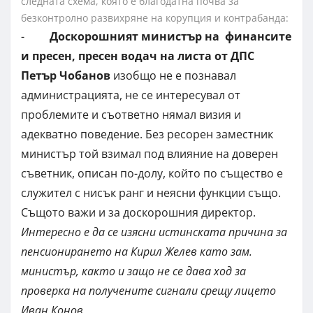
следната схема, която е благодатна почва за
безконтролно развихряне на корупция и контрабанда:
-
Доскорошният министър на финансите
и пресен, пресен водач на листа от ДПС
Петър Чобанов
изобщо не е познавал
администрацията, не се интересувал от
проблемите и съответно нямал визия и
адекватно поведение. Без ресорен заместник
министър той взимал под влияние на доверен
съветник, описан по-долу, който по същество е
служител с нисък ранг и неясни функции също.
Същото важи и за доскорошния директор.
Интересно е да се изясни истинската причина за
пенсионирането на Кирил Желев като зам.
министър, както и защо не се дава ход за
проверка на получените сигнали срещу лицето
Иван Конов
.