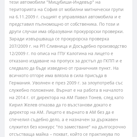
тези автомобили "Мицубиши-Индевър" на
територията на София от мобилни митнически групи
на 6.11.2009 г. същият е управлявал автомобила и е
представил пълномощно от собственика. По този и
други случаи има образувани прокурорски проверки.
Заради извършваща се прокурорска проверка
207/2009 г. на РП Сливница и Досъдебно производство
12/2009 г. по описа на ГПУ Калотина на лицето е
отказано издаване на пропуск за достъп до ГКПП и е
следвало да бъде изведено от граничния пункт. На
всичкото отгоре има влязла в сила присъда в
Германия. Уволнен е през 2009 г. за злоупотреба със
служебно положение. Върнат е на работа в началото
на 2014 г. от директора на АМ Павел Тонев, след като
Кирил Желев отказва да го възстанови докато е
директор на АМ. Лицето е върнато в АМ без да е
спечелил съдебно дело, а е назначен за държавен
служител без конкурс "по заместване" на дългосрочно
отсъстваща майка – похват, който се практикува по