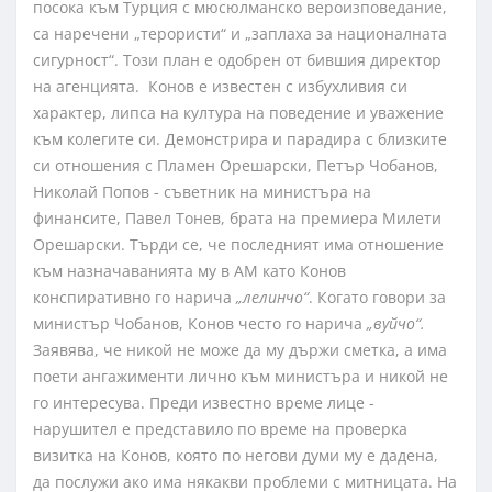
посока към Турция с мюсюлманско вероизповедание,
са наречени „терористи“ и „заплаха за националната
сигурност“. Този план е одобрен от бившия директор
на агенцията. Конов е известен с избухливия си
характер, липса на култура на поведение и уважение
към колегите си. Демонстрира и парадира с близките
си отношения с Пламен Орешарски, Петър Чобанов,
Николай Попов - съветник на министъра на
финансите, Павел Тонев, брата на премиера Милети
Орешарски. Търди се, че последният има отношение
към назначаванията му в АМ като Конов
конспиративно го нарича
„лелинчо“
. Когато говори за
министър Чобанов, Конов често го нарича
„вуйчо“.
Заявява, че никой не може да му държи сметка, а има
поети ангажименти лично към министъра и никой не
го интересува. Преди известно време лице -
нарушител е представило по време на проверка
визитка на Конов, която по негови думи му е дадена,
да послужи ако има някакви проблеми с митницата. На