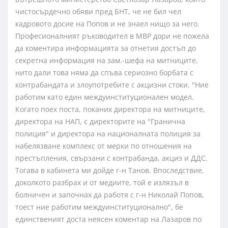
чистосърдечно обяви пред БНТ, че не бил чел
кадровото досие на Попов и не знаел нищо за него.
Професионалният ръководител в МВР дори не пожела
да коментира информацията за отнетия достъп до
секретна информация на зам.-шефа на митниците,
нито дали това няма да спъва сериозно борбата с
контрабандата и злоупотребите с акцизни стоки. "Ние
работим като един междуинституционален модел.
Когато поех поста, поканих директора на митниците,
директора на НАП, с директорите на "Гранична
полиция" и директора на националната полиция за
набелязване комплекс от мерки по отношения на
престъпления, свързани с контрабанда, акциз и ДДС.
Тогава в кабинета ми дойде г-н Танов. Впоследствие,
доколкото разбрах и от медиите, той е излязъл в
болничен и започнах да работя с г-н Николай Попов,
тоест ние работим междуинституционално", бе
единственият доста неясен коментар на Лазаров по