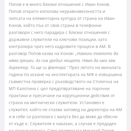
Попов е в много близки отношения с Иван Конов.
Попов открито използва неуравновесеността и
липсата на елементарна култура от страна на Иван
Конов, който пък от своя страна в телефонни
разговори с него парадира с близки отношения с
държавни служители на ключови позиции, като
контролира чрез него кадровите процеси в АМ. В
разговор Попов казва на Конов:
„Намали темпото да
няма грешки. Аз съм уредил нещата. Няма да има зам.
директор. Ти ще си фактора.“
През лятото на миналата
година по искане на инспектората на МФ е извършена
съвместна проверка с ръководството на Столична на
МП Калотина с цел предотвратяване на порочни
практики и пресичане на корупционни действия от
страна на митнически служители. Установен е
служител, който не спазва заповед на директора на АМ
и в себе си разполага с валута без да може да обясни
от къде е. Служителя е наказан, а случая е предаден
на прокуратурата. След проверката Николай Попов