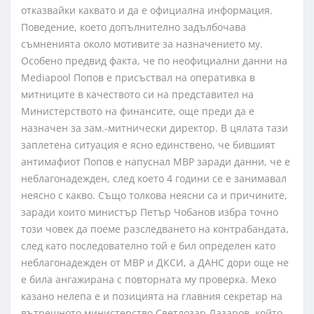
отказвайки каквато и да е официална информация.
Поведение, което допълнително задълбочава
съмненията около мотивите за назначението му.
Особено предвид факта, че по неофициални данни на
Mediapool Попов е присъствал на оперативка в
митниците в качеството си на представител на
Министерството на финансите, още преди да е
назначен за зам.-митнически директор. В цялата тази
заплетена ситуация е ясно единствено, че бившият
антимафиот Попов е напуснал МВР заради данни, че е
неблагонадежден, след което 4 години се е занимавал
неясно с какво. Също толкова неясни са и причините,
заради които министър Петър Чобанов избра точно
този човек да поеме разследването на контрабандата,
след като последователно той е бил определен като
неблагонадежден от МВР и ДКСИ, а ДАНС дори още не
е била ангажирана с повторната му проверка. Меко
казано нелепа е и позицията на главния секретар на
вътрешното министерство Светлозар Лазаров, който