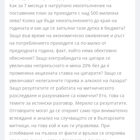
Как за 7 месеца е натрупано неизпълнение на
поставения план за приходите с над 500 милиона
лева? Колко ще бъде неизпълнението до края на
годината и как ще се запълни тази дупка в бюджета?
Защо във време на икономическо оживление и ръст
на потреблението приходите са по-малко от
предходната година, факт, който няма обективно
обяснение? Защо контрабандата на цигари се
увеличава непрекъснато и мина 20% без да е
променяна акцизната ставка на цигарите? Защо се
увеличават нелегалните горива и алкохол на пазара?
Защо резултатите от работата на митническото
разследване и разузнаване са комични? Ето, това са
темите за истински разговор. Мерило са резултатите.
Отговорите могат да се открият само при внимателно
вглеждане и анализ на случващото се в българските
митници, на това кой и как ги управлява. При
сглобяване на пъзела от факти и връзки се откроява