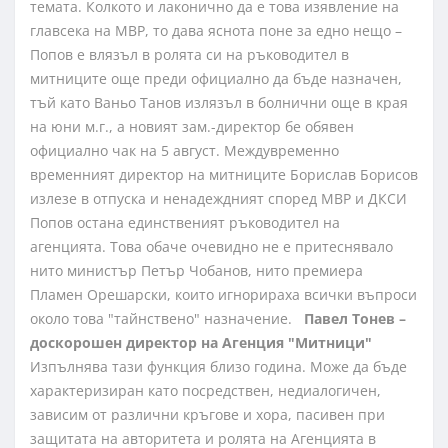
темата. Колкото и лаконично да е това изявление на
главсека на МВР, то дава яснота поне за едно нещо –
Попов е влязъл в ролята си на ръководител в
митниците още преди официално да бъде назначен,
тъй като Ваньо Танов излязъл в болнични още в края
на юни м.г., а новият зам.-директор бе обявен
официално чак на 5 август. Междувременно
временният директор на митниците Борислав Борисов
излезе в отпуска и ненадеждният според МВР и ДКСИ
Попов остана единственият ръководител на
агенцията. Това обаче очевидно не е притеснявало
нито министър Петър Чобанов, нито премиера
Пламен Орешарски, които игнорираха всички въпроси
около това "тайнствено" назначение.
Павел Тонев –
доскорошен директор на Агенция "Митници"
Изпълнява тази функция близо година. Може да бъде
характеризиран като посредствен, недиалогичен,
зависим от различни кръгове и хора, пасивен при
защитата на авторитета и ролята на Агенцията в