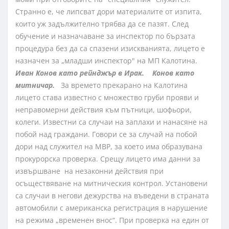
Странно е, че липсват дори материалите от изпита,
които уж задължително трябва да се пазят. След
обучение и назначаване за инспектор по бързата
процедура без да са спазени изискванията, лицето е
назначен за „младши инспектор" на МП Калотина.
Иван Конов като рейнджър в Ирак.
Конов като
митничар.
За времето прекарано на Калотина
лицето става известно с множество груби прояви и
неправомерни действия към пътници, шофьори,
колеги. Известни са случаи на заплахи и нанасяне на
побой над граждани. Говори се за случай на побой
дори над служител на МВР, за което има образувана
прокурорска проверка. Срещу лицето има данни за
извършване на незаконни действия при
осъществяване на митническия контрол. Установени
са случаи в негови дежурства на въведени в страната
автомобили с американска регистрация в нарушение
на режима „временен внос“. При проверка на един от