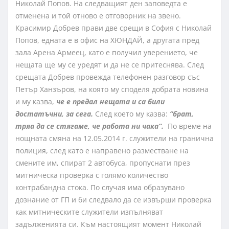
Николай Попов. На следващият ден заповедта е
отменена и той отново е отговорник на звено.
Красимир Добрев прави две срещи в София с Николай
Попов, едната е в офис на ХЮНДАЙ, а другата пред
зала Арена Армеец, като е получил уверението, че
нещата ще му се уредят и да не се притеснява. След
срещата Добрев провежда телефонен разговор със
Петър Ханзъров, на която му споделя добрата новина
и му казва,
че е предал нещата и са били
достатъчни, за сега.
След което му казва:
“брат,
тряа да се стягаме, че работа ни чака“.
По време на
нощната смяна на 12.05.2014 г. служители на гранична
полиция, след като е направено разместване на
смените им, спират 2 автобуса, пропуснати през
митническа проверка с голямо количество
контрабандна стока. По случая има образувано
дознание от ГП и би следвало да се извърши проверка
как митническите служители изпълняват
задълженията си. Към настоящият момент Николай