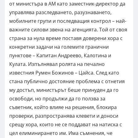
от министъра в АМ като заместник-директор да
управлява разследването, разузнаването,
мобилните групи и последващия контрол – най-
важните силови звена на агенцията. Той от своя
страна за нула време поставя доверени хора с
конкретни задачи на големите гранични
пунктове – Капитан Андреево, Калотина и
Кулата. Изпълнявал ролята на печално
известния Румен Божинов – Цайса. След като
стана публично достояние проблема с отнетия
му достъп, министърът беше принуден да го
освободи, но продължи да го ползва за
съветник, който влияе на решения, блокира
проверки, разпространява клевети и доноси
срещу хора, които не се поддават на натиска с
цел елиминирането им. Има съмнения, че