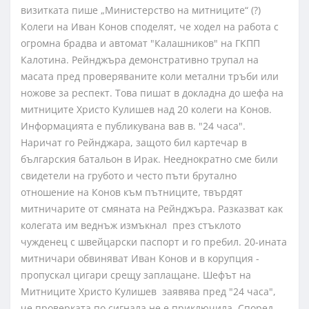
визитката пише „Министерство на митниците“ (?)
Колеги на Иван Конов споделят, че ходел на работа с
огромна брадва и автомат "Калашников" на ГКПП
Калотина. Рейнджъра демонстративно трупал на
масата пред проверяваните коли метални тръби или
ножове за респект. Това пишат в докладна до шефа на
митниците Христо Кулишев над 20 колеги на Конов.
Информацията е публикувана вав в. "24 часа".
Наричат го Рейнджара, защото бил картечар в
българския батальон в Ирак. Нееднократно сме били
свидетели на грубото и често пъти брутално
отношение на Конов към пътниците, твърдят
митничарите от смяната на Рейнджъра. Разказват как
колегата им веднъж измъкнал през стъклото
чужденец с швейцарски паспорт и го пребил. 20-ината
митничари обвиняват Иван Конов и в корупция -
пропускал цигари срещу заплащане. Шефът на
Митниците Христо Кулишев заявява пред "24 часа",
че проверката по сигнала не е приключила. Според