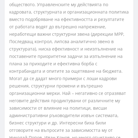
обществото. Управленските му действията по
кадровата, структурната и организационната политика
вместо подобряване на ефективността и резултатите
от работата водят до вътрешно напрежение,
неработещи важни структурни звена (дирекции МРР,
Последващ контрол, липсва аналитично звено в
структурата), ниска ефективност и неизпълнение на
поставените приоритетни задачи за изпълнение на
плана за приходите и ефективна борба с
контрабандата и опитите за ощетяване на бюджета.
Могат да се дадат много примери с лоши кадрови
решения, структурни промени и вътрешно
организационни мерки. Най – негативно се отразяват
неговите действия продиктувани от различните му
зависимости от влияние на политици, висши
административни ръководители извън системата,
бизнес структури и др. Интересни биха били
отговорите на въпросите за зависимостта му от
Николай Попов, Иван Конов, но много отчетливо се