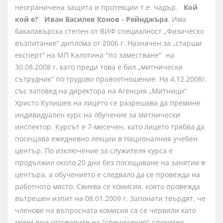
неограничена защита и протекции т.е. чадър.
Кой
кой е?
Иван Василев Конов - Рейнджъра
. Има
бакалавърска степен от ВИФ специалност „Физическо
възпитание“ диплома от 2006 г. Назначен за „старши
експерт“ на МП Калотина "по заместване" на
30.08.2008 г. като преди това е бил „митнически
сътрудник“ по трудово правоотношение. На 4.12.2008г.
със заповед на директора на Агенция „Митници“
Христо Кулишев на лицето се разрешава да премине
индивидуален курс на обучение за митнически
инспектор. Курсът е 7-месечен, като лицето трябва да
посещава ежедневно лекции в Националния учебен
център. По изключение за служителя курса е
продължил около 20 дни без посещаване на занятия в
центъра, а обучението е следвало да се провежда на
работното място. Свиква се комисия, която провежда
вътрешен изпит на 08.01.2009 г. Запонати твърдят, че
членове на въпросната комисия са се червили като
моми при отговорите на "специалния" служител.