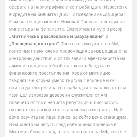
сферата на наркотрафика и контрабандата. Известен е
в средите на бившата ГДБОП с псевдонима „офицера".
Към настоящия момент Николай Попов е съветник на
министъра на финансите. Експертизата му е в ресор
„Митническо разследване и разузнаване“ и
„Последващ контрол“.
Това са структурите на АМ,
които имат най-големи правомощия за извършване на
контролни действия и от тях зависи ефективността на
администрацията в борбата с контрабандата и
финансовите престъпления. Хора от митницие
твърдят, че Клоуна умело търгува с влияние и се
опитва да контролира контрабандните канали, като за
тази цел използва доверени служители от АМ,
повечето от тях с нечиста репутация и биография,
някои от тях наскоро възстановени в системата. Най-
вече разчита на Иван Конов, за който вече стана дума.
В началото на август, след извършена проверка в
Митница Свиленград, от Инспектората на МФ, която е