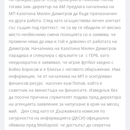
тогава зам.-директор на АМ предлага началника на
МП Калотина Милен Димитров да бъде преназначен
на друга работа. След като осъществява личен контакт
със същия под претекст, че са му се обадили от високо
място необяснимо сменя позицията си и заявява, че
промени няма да има и той е доволен от работата на
Димитров. Началника на Калотина Милен Димитров
парадира и спекулира с връзките си с ГЕРБ, като
нееднократно е заявявал, че играе футбол заедно с
Бойко Борисов и е близък с неговото обкръжение. Има
информация, че от началника на МП е осигуряван
финансов ресурс насочен към Попов, който е
съветник на министъра на финансите. Изведнъж без
да посочи причина служителят подава пред директора
на агенцията заявление за напускане в края на месец
май.
Ден след като от Държавната комисия по
сигурността на информацията (ДКСИ) официално
обявиха пред Mediapool, че достъпът до секретна