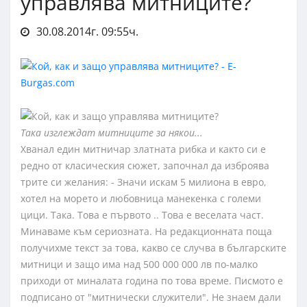
управлява митниците?
30.08.2014г. 09:55ч.
Така изглеждат митниците за някои...
Хванал един митничар златната рибка и както си е
редно от класическия сюжет, започнал да изброява
трите си желания: - Значи искам 5 милиона в евро,
хотел на морето и любовница манекенка с големи
цици. Така. Това е първото .. Това е веселата част.
Минаваме към сериозната. На редакционната поща
получихме текст за това, какво се случва в българските
митници и защо има над 500 000 000 лв по-малко
приходи от миналата година по това време. Писмото е
подписано от "митнически служители". Не знаем дали