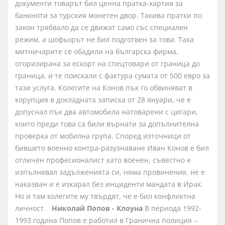
документи товарът бил ценна пратка-хартия за
банкноти за турския монетен двор. Такива пратки по
закон трябвало да се движат само със специален
режим, а шофьорът не бил подготвен за това. Така
митничарите се обадили на българска фирма,
оторизирана за ескорт на спецтовари от граница до
граница, и те поискали с фактура сумата от 500 евро за
тази услуга. Колегите на Конов пък го обвиняват в
корупция в докладната записка от 28 януари, че е
допуснал пък два автомобила натоварени с цигари,
които преди това са били върнати за допълнителна
проверка от мобилна група. Според източници от
бившето военно контра-разузнаване Иван Конов е бил
отличен професионалист като военен, съвестно е
изпълнявал задълженията си, няма провинения, не е
наказван и е изкарал без инциденти мандата в Ирак.
Но и там колегите му твърдят, че е бил конфликтна
личност.
Николай Попов - Клоуна
В периода 1992-
1993 година Попов е работил в Гранична полиция –