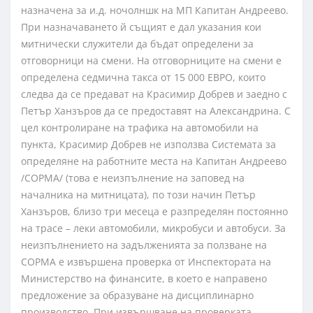
назначена за и.д. ночолншк на МП Капитан Андреево.
При назначаването й същият е дал указания кои
митнически служители да бъдат определени за
отговорници на смени. На отговорниците на смени е
определена седмична такса от 15 000 ЕВРО, които
следва да се предават на Красимир Добрев и заедно с
Петър Ханзъров да се предоставят на Александрина. С
цел контролиране на трафика на автомобили на
пункта, Красимир Добрев не използва Системата за
определяне на работните места на Капитан Андреево
/СОРМА/ (това е неизпълнение на заповед на
началника на митницата), по този начин Петър
Ханзъров, близо три месеца е разпределян постоянно
на трасе – леки автомобили, микробуси и автобуси. За
неизпълнението на задълженията за ползване на
СОРМА е извършена проверка от Инспектората на
Министерство на финансите, в което е направено
предложение за образуване на дисциплинарно
производство. При извършване на проверката,