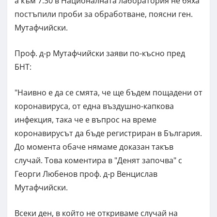
а към 7:30 в Националната лаборатория не бяха
постъпили проби за обработване, поясни ген.
Мутафчийски.
Проф. д-р Мутафчийски заяви по-късно пред
БНТ:
"Наивно е да се смята, че ще бъдем пощадени от
коронавируса, от една въздушно-капкова
инфекция, така че е въпрос на време
коронавирусът да бъде регистриран в България.
До момента обаче нямаме доказан такъв
случай. Това коментира в "Денят започва" с
Георги Любенов проф. д-р Венцислав
Мутафчийски.
Всеки ден, в който не откриваме случай на