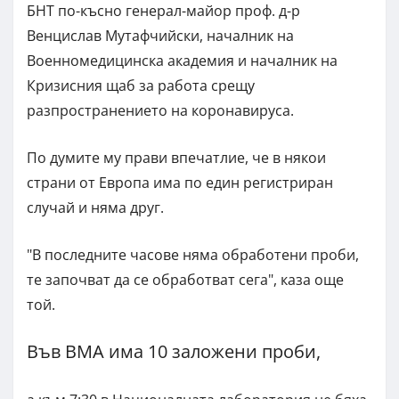
БНТ по-късно генерал-майор проф. д-р
Венцислав Мутафчийски, началник на
Военномедицинска академия и началник на
Кризисния щаб за работа срещу
разпространението на коронавируса.
По думите му прави впечатлие, че в някои
страни от Европа има по един регистриран
случай и няма друг.
"В последните часове няма обработени проби,
те започват да се обработват сега", каза още
той.
Във ВМА има 10 заложени проби,