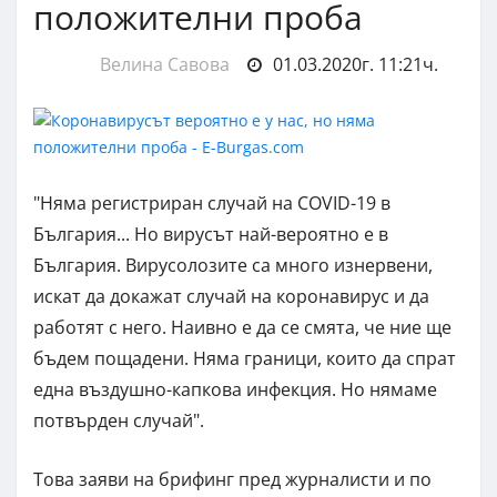
положителни проба
Велина Савова
01.03.2020г. 11:21ч.
"Няма регистриран случай на COVID-19 в
България... Но вирусът най-вероятно е в
България. Вирусолозите са много изнервени,
искат да докажат случай на коронавирус и да
работят с него. Наивно е да се смята, че ние ще
бъдем пощадени. Няма граници, които да спрат
една въздушно-капкова инфекция. Но нямаме
потвърден случай".
Това заяви на брифинг пред журналисти и по