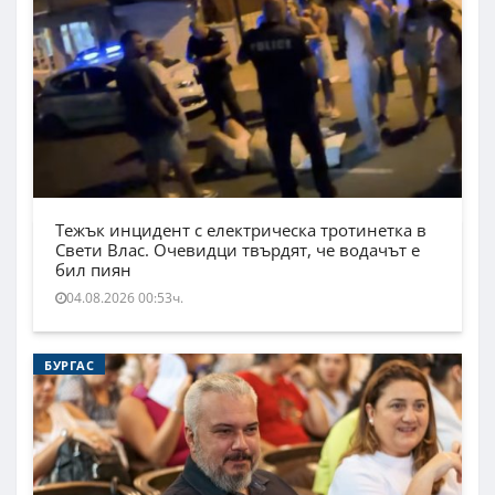
Тежък инцидент с електрическа тротинетка в
Свети Влас. Очевидци твърдят, че водачът е
бил пиян
04.08.2026 00:53ч.
БУРГАС