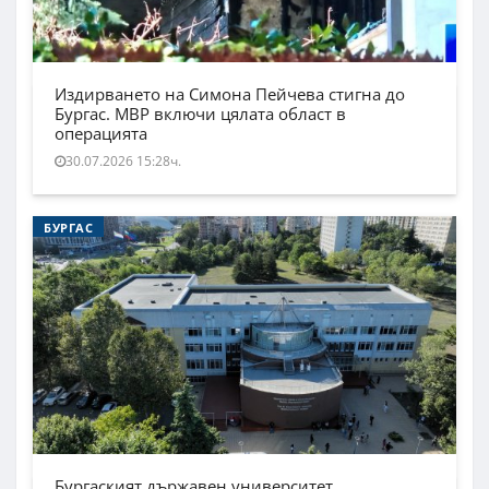
Издирването на Симона Пейчева стигна до
Бургас. МВР включи цялата област в
операцията
30.07.2026 15:28ч.
БУРГАС
Бургаският държавен университет