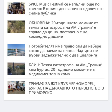
SPICE Music Festival се напълни още по
светло: Вторият ден започна с далеч по-
силна публика
ОБНОВЕНА: 20-годишното момиче от
тежката катастрофа на АМ „Тракия“ е
спряло да диша, поставено е на
командно дишане
Потребителят има право сам да избере
какво да наеме на плажа. Чадърът не
върви задължително с два шезлонга
БЛИЦ: Тежка катастрофа на АМ „Тракия“
към Бургас, 20-годишно момиче е в
медикаментозна кома
ТРИУМФ ЗА ЯХТ КЛУБ ЧЕРНОМОРЕЦ
БУРГАС НА ДЪРЖАВНОТО ПЪРВЕНСТВО В
ПРИМОРСКО