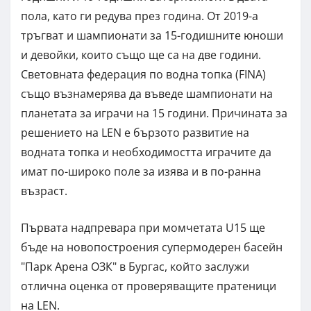
пола, като ги редува през година. От 2019-а
тръгват и шампионати за 15-годишните юноши
и девойки, които също ще са на две години.
Световната федерация по водна топка (FINA)
също възнамерява да въведе шампионати на
планетата за играчи на 15 години. Причината за
решението на LEN е бързото развитие на
водната топка и необходимостта играчите да
имат по-широко поле за изява и в по-ранна
възраст.
Първата надпревара при момчетата U15 ще
бъде на новопостроения супермодерен басейн
"Парк Арена ОЗК" в Бургас, който заслужи
отлична оценка от проверяващите пратеници
на LEN.