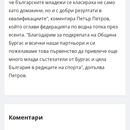
че българските младежи се класираха не само
като домакини, но и с добри резултати в
квалификациите", коментира Петър Петров,
който оглави федерацията по водна топка през
есента. "Благодарим за подкрепата на Община
Бургас и всички наши партньори и си
пожелаваме това първенство да привлече още
много млади състезатели от Бургас и цяла
България в редиците на спорта", допълва
Петров.
Коментари