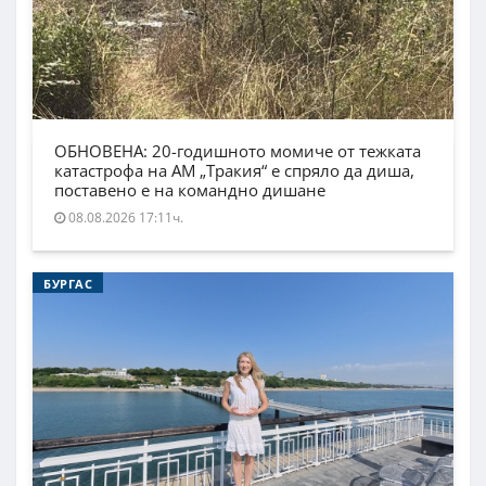
ОБНОВЕНА: 20-годишното момиче от тежката
катастрофа на АМ „Тракия“ е спряло да диша,
поставено е на командно дишане
08.08.2026 17:11ч.
БУРГАС