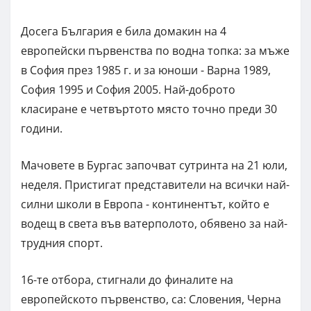
Досега България е била домакин на 4
европейски първенства по водна топка: за мъже
в София през 1985 г. и за юноши - Варна 1989,
София 1995 и София 2005. Най-доброто
класиране е четвъртото място точно преди 30
години.
Мачовете в Бургас започват сутринта на 21 юли,
неделя. Пристигат представители на всички най-
силни школи в Европа - континентът, който е
водещ в света във ватерполото, обявено за най-
трудния спорт.
16-те отбора, стигнали до финалите на
европейското първенство, са: Словения, Черна