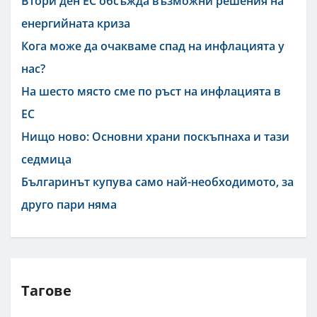
Втори ден ЕС обсъжда възможни решения на
енергийната криза
Кога може да очакваме спад на инфлацията у
нас?
На шесто място сме по ръст на инфлацията в
ЕС
Нищо ново: Основни храни поскъпнаха и тази
седмица
Българинът купува само най-необходимото, за
друго пари няма
Тагове