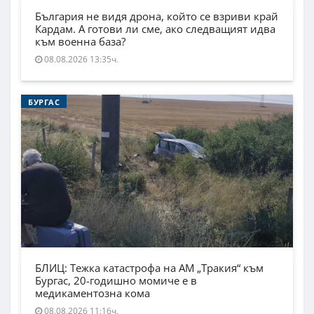
България не видя дрона, който се взриви край
Кардам. А готови ли сме, ако следващият идва
към военна база?
08.08.2026 13:35ч.
БУРГАС
БЛИЦ: Тежка катастрофа на АМ „Тракия“ към
Бургас, 20-годишно момиче е в
медикаментозна кома
08.08.2026 11:16ч.