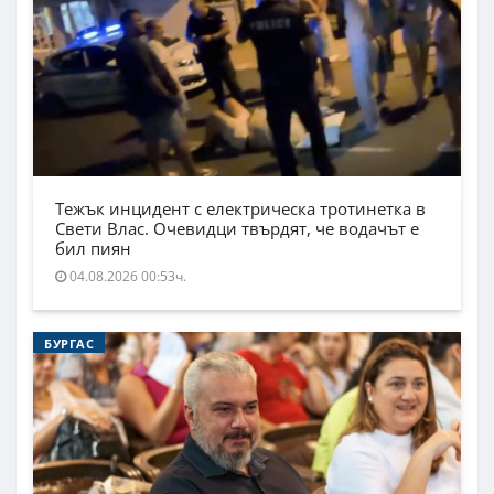
Тежък инцидент с електрическа тротинетка в
Свети Влас. Очевидци твърдят, че водачът е
бил пиян
04.08.2026 00:53ч.
БУРГАС