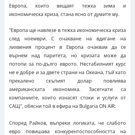
Европа, които вещаят тежка зима и
икономическа криза, стана ясно от думите му.
"Европа ще навлезе в тежка икономическа криза
след ноември. С очакване на вдигане на
лихвения процент в Европа очаквам да се
върнем над паритета, но кризата може да
потопи за по-дълго еврото. Нестабилният курс
не е добре и за двете страни на Океана, тъй като
прекалено скъпият долар повлиява
американската икономика. Засегнати са
компаниите, които изнасят стоки и услуги от
САЩ", обясни той в ефира на Bulgaria ON AIR.
Според Райков, въпреки логиката, че слабото
евро повишава конкурентоспособността на