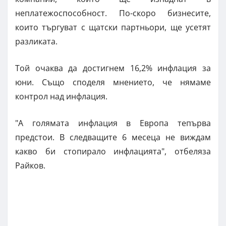
неплатежоспособност. По-скоро бизнесите,
които търгуват с щатски партньори, ще усетят
разликата.
Той очаква да достигнем 16,2% инфлация за
юни. Също споделя мнението, че нямаме
контрол над инфлация.
"А голямата инфлация в Европа тепърва
предстои. В следващите 6 месеца не виждам
какво би стопирало инфлацията", отбеляза
Райков.