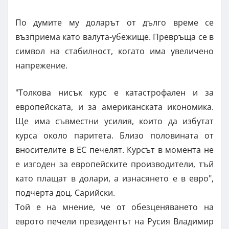
По думите му доларът от дълго време се
възприема като валута-убежище. Превръща се в
символ на стабилност, когато има увеличено
напрежение.
"Толкова нисък курс е катастрофален и за
европейската, и за американската икономика.
Ще има съвместни усилия, които да избутат
курса около паритета. Близо половината от
вносителите в ЕС печелят. Курсът в момента не
е изгоден за европейските производители, тъй
като плащат в долари, а изнасянето е в евро",
подчерта доц. Сарийски.
Той е на мнение, че от обезценяването на
еврото печели президентът на Русия Владимир