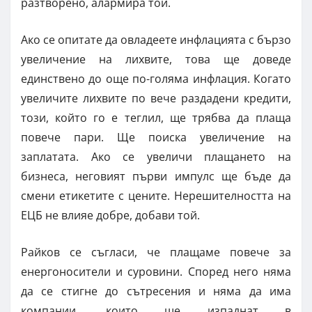
разтворено, алармира той.
Ако се опитате да овладеете инфлацията с бързо
увеличение на лихвите, това ще доведе
единствено до още по-голяма инфлация. Когато
увеличите лихвите по вече раздадени кредити,
този, който го е теглил, ще трябва да плаща
повече пари. Ще поиска увеличение на
заплатата. Ако се увеличи плащането на
бизнеса, неговият първи импулс ще бъде да
смени етикетите с цените. Нерешителността на
ЕЦБ не влияе добре, добави той.
Райков се съгласи, че плащаме повече за
енергоносители и суровини. Според него няма
да се стигне до сътресения и няма да има
компании, които ще изпаднат в