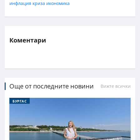
инфлация
криза
икономика
Коментари
Още от последните новини
Вижте всички
БУРГАС