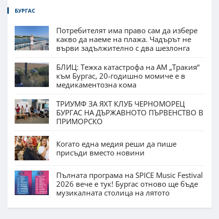
БУРГАС
Потребителят има право сам да избере
какво да наеме на плажа. Чадърът не
върви задължително с два шезлонга
БЛИЦ: Тежка катастрофа на АМ „Тракия“
към Бургас, 20-годишно момиче е в
медикаментозна кома
ТРИУМФ ЗА ЯХТ КЛУБ ЧЕРНОМОРЕЦ
БУРГАС НА ДЪРЖАВНОТО ПЪРВЕНСТВО В
ПРИМОРСКО
Когато една медия реши да пише
присъди вместо новини
Пълната програма на SPICE Music Festival
2026 вече е тук! Бургас отново ще бъде
музикалната столица на лятото