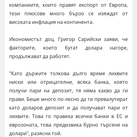
компаниите, които правят експорт от Европа,
тези плюсове много бързо се изяждат от
високата инфлация на континента.
Икономистът доц. Григор Сарийски заяви, че
факторите, които бутат долара нагоре,
продължават да работят.
"Като държите толкова дълго време лихвите
ниски или отрицателни, всяка банка, която
получи пари на депозит, тя няма какво да ги
прави. Беше много по-лесно да ги превалутират
като доларов депозит и да получават пари от
лихвите. Това го правеха всички банки в ЕС и
еврозоната, това предизвика бурно търсене на
долари", разясни той.